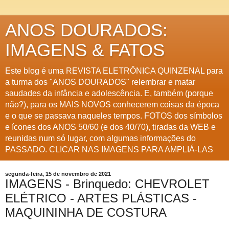
ANOS DOURADOS:
IMAGENS & FATOS
Este blog é uma REVISTA ELETRÔNICA QUINZENAL para
a turma dos "ANOS DOURADOS" relembrar e matar
saudades da infância e adolescência. E, também (porque
não?), para os MAIS NOVOS conhecerem coisas da época
e o que se passava naqueles tempos. FOTOS dos símbolos
e ícones dos ANOS 50/60 (e dos 40/70), tiradas da WEB e
reunidas num só lugar, com algumas informações do
PASSADO. CLICAR NAS IMAGENS PARA AMPLIÁ-LAS
segunda-feira, 15 de novembro de 2021
IMAGENS - Brinquedo: CHEVROLET
ELÉTRICO - ARTES PLÁSTICAS -
MAQUININHA DE COSTURA