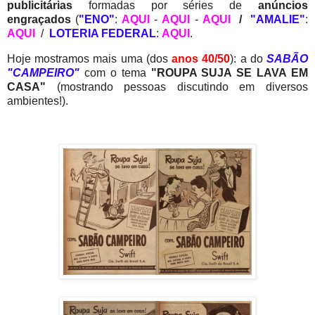
publicitárias
formadas por séries de
anúncios
engraçados
(
"ENO"
:
AQUI
-
AQUI
-
AQUI
/
"AMALIE"
:
AQUI
/
LOTERIA FEDERAL
:
AQUI
.
Hoje mostramos mais uma (dos
anos 40/50
): a do
SABÃO
"CAMPEIRO"
com o tema
"ROUPA SUJA SE LAVA EM
CASA"
(mostrando pessoas discutindo em diversos
ambientes!).