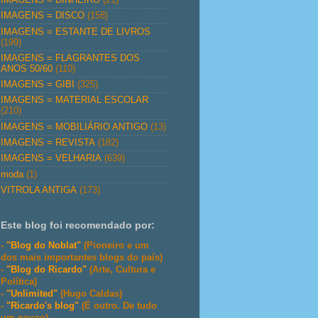
IMAGENS = DISCO
(158)
IMAGENS = ESTANTE DE LIVROS
(199)
IMAGENS = FLAGRANTES DOS
ANOS 50/60
(110)
IMAGENS = GIBI
(325)
IMAGENS = MATERIAL ESCOLAR
(210)
IMAGENS = MOBILIÁRIO ANTIGO
(13)
IMAGENS = REVISTA
(182)
IMAGENS = VELHARIA
(639)
moda
(1)
VITROLA ANTIGA
(173)
Este blog foi recomendado por:
-
"Blog do Noblat"
(Pioneiro e um
dos mais importantes blogs do país)
-
"Blog do Ricardo"
(Arte, Cultura e
Política)
-
"Unlimited"
(Hugo Caldas)
-
"Ricardo's blog"
(É outro. De tudo
um pouco)