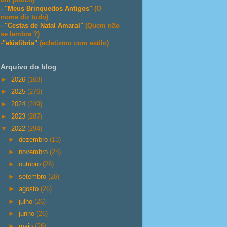
-
"Meus Brinquedos Antigos"
(O
nome diz tudo)
-
"Cestas de Natal Amaral"
(Quem não
se lembra ?)
-
"ekislibris"
(ecletismo com estilo)
Arquivo do blog
►
2026
(168)
►
2025
(276)
►
2024
(249)
►
2023
(287)
▼
2022
(294)
►
dezembro
(13)
►
novembro
(23)
►
outubro
(26)
►
setembro
(26)
►
agosto
(26)
►
julho
(26)
►
junho
(26)
►
maio
(26)