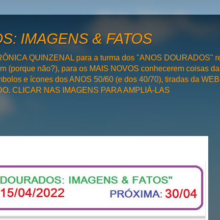
: IMAGENS & FATOS
RÔNICA QUINZENAL para a turma dos "ANOS DOURADOS" rel
bém (porque não?), para os MAIS NOVOS conhecerem coisas da
olos e ícones dos ANOS 50/60 (e dos 40/70), tiradas da WEB 
SADO. CLICAR NAS IMAGENS PARA AMPLIÁ-LAS