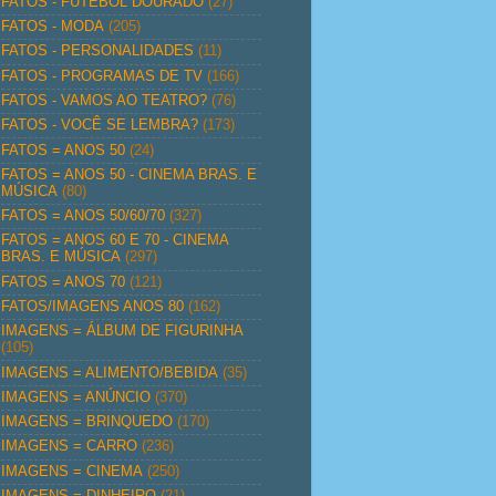
FATOS - FUTEBOL DOURADO
(27)
FATOS - MODA
(205)
FATOS - PERSONALIDADES
(11)
FATOS - PROGRAMAS DE TV
(166)
FATOS - VAMOS AO TEATRO?
(76)
FATOS - VOCÊ SE LEMBRA?
(173)
FATOS = ANOS 50
(24)
FATOS = ANOS 50 - CINEMA BRAS. E
MÚSICA
(80)
FATOS = ANOS 50/60/70
(327)
FATOS = ANOS 60 E 70 - CINEMA
BRAS. E MÚSICA
(297)
FATOS = ANOS 70
(121)
FATOS/IMAGENS ANOS 80
(162)
IMAGENS = ÁLBUM DE FIGURINHA
(105)
IMAGENS = ALIMENTO/BEBIDA
(35)
IMAGENS = ANÚNCIO
(370)
IMAGENS = BRINQUEDO
(170)
IMAGENS = CARRO
(236)
IMAGENS = CINEMA
(250)
IMAGENS = DINHEIRO
(21)