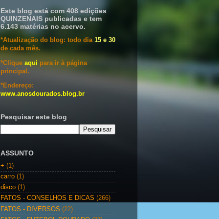
Este blog está com 408 edições
QUINZENAIS publicadas e tem
6.143 matérias no acervo.
*Atualização do blog: todo dia
15 e 30
de cada mês.
*Clique
aqui
para ir à página
principal.
*Endereço:
www.anosdourados.blog.br
Pesquisar este blog
ASSUNTO
+
(1)
carro
(1)
disco
(1)
FATOS - CONSELHOS E DICAS
(266)
FATOS - DIVERSOS
(22)