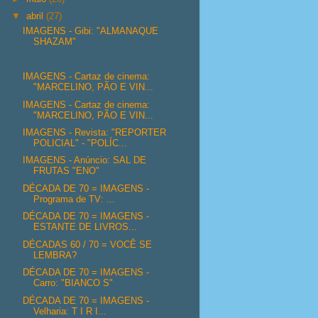
▼
abril
(27)
IMAGENS - Gibi: "ALMANAQUE
SHAZAM"
IMAGENS - Cartaz de cinema:
"MARCELINO, PÃO E VIN...
IMAGENS - Cartaz de cinema:
"MARCELINO, PÃO E VIN...
IMAGENS - Revista: "REPORTER
POLICIAL" - "POLÍC...
IMAGENS - Anúncio: SAL DE
FRUTAS "ENO"
DÉCADA DE 70 = IMAGENS -
Programa de TV: ...
DÉCADA DE 70 = IMAGENS -
ESTANTE DE LIVROS...
DÉCADAS 60 / 70 = VOCÊ SE
LEMBRA?
DÉCADA DE 70 = IMAGENS -
Carro: "BIANCO S"
DÉCADA DE 70 = IMAGENS -
Velharia: T I R I...