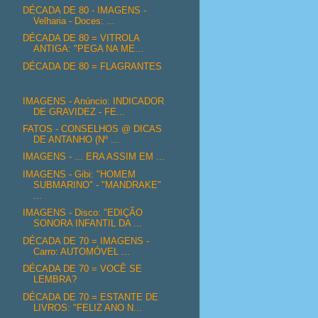
DÉCADA DE 80 - IMAGENS -
Velharia - Doces: ...
DÉCADA DE 80 = VITROLA
ANTIGA: "PEGA NA ME...
DÉCADA DE 80 = FLAGRANTES
IMAGENS - Anúncio: INDICADOR
DE GRAVIDEZ - FE...
FATOS - CONSELHOS @ DICAS
DE ANTANHO (Nº ...
IMAGENS - ... ERA ASSIM EM ...
IMAGENS - Gibi: "HOMEM
SUBMARINO" - "MANDRAKE"
...
IMAGENS - Disco: "EDIÇÃO
SONORA INFANTIL DA ...
DÉCADA DE 70 = IMAGENS -
Carro: AUTOMÓVEL ...
DÉCADA DE 70 = VOCÊ SE
LEMBRA?
DÉCADA DE 70 = ESTANTE DE
LIVROS: "FELIZ ANO N...