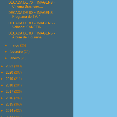
DÉCADA DE 70 = IMAGENS -
Cinema Brasileiro:...
DÉCADA DE 80 = IMAGENS -
Programa de TV: "...
DÉCADA DE 80 = IMAGENS -
Velharia: CANETIN...
DÉCADA DE 80 = IMAGENS -
Álbum de Figurinha:...
►
março
(25)
►
fevereiro
(24)
►
janeiro
(26)
►
2021
(300)
►
2020
(207)
►
2019
(211)
►
2018
(204)
►
2017
(226)
►
2016
(297)
►
2015
(368)
►
2014
(427)