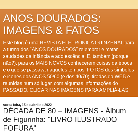
ANOS DOURADOS:
IMAGENS & FATOS
Este blog é uma REVISTA ELETRÔNICA QUINZENAL para
a turma dos "ANOS DOURADOS" relembrar e matar
saudades da infância e adolescência. E, também (porque
não?), para os MAIS NOVOS conhecerem coisas da época
e o que se passava naqueles tempos. FOTOS dos símbolos
e ícones dos ANOS 50/60 (e dos 40/70), tiradas da WEB e
reunidas num só lugar, com algumas informações do
PASSADO. CLICAR NAS IMAGENS PARA AMPLIÁ-LAS
sexta-feira, 15 de abril de 2022
DÉCADA DE 80 = IMAGENS - Álbum
de Figurinha: "LIVRO ILUSTRADO
FOFURA"