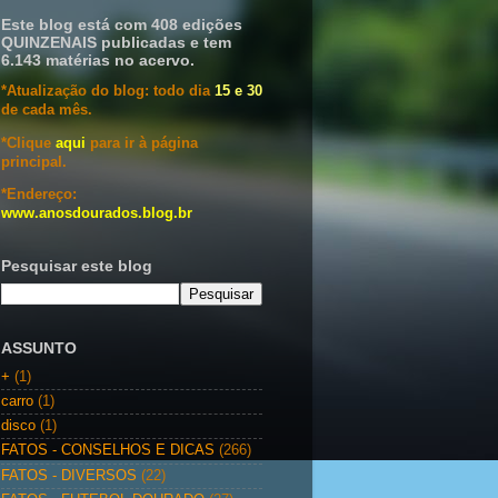
Este blog está com 408 edições
QUINZENAIS publicadas e tem
6.143 matérias no acervo.
*Atualização do blog: todo dia
15 e 30
de cada mês.
*Clique
aqui
para ir à página
principal.
*Endereço:
www.anosdourados.blog.br
Pesquisar este blog
ASSUNTO
+
(1)
carro
(1)
disco
(1)
FATOS - CONSELHOS E DICAS
(266)
FATOS - DIVERSOS
(22)