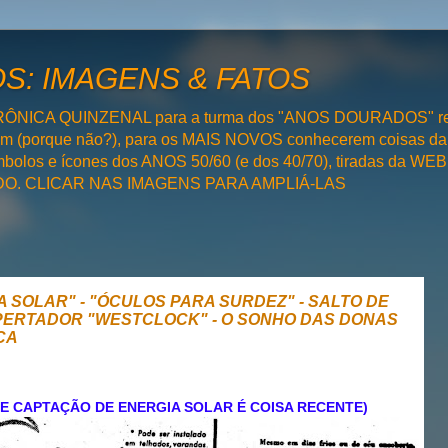
: IMAGENS & FATOS
RÔNICA QUINZENAL para a turma dos "ANOS DOURADOS" rel
bém (porque não?), para os MAIS NOVOS conhecerem coisas da
olos e ícones dos ANOS 50/60 (e dos 40/70), tiradas da WEB 
SADO. CLICAR NAS IMAGENS PARA AMPLIÁ-LAS
IA SOLAR" - "ÓCULOS PARA SURDEZ" - SALTO DE
PERTADOR "WESTCLOCK" - O SONHO DAS DONAS
CA
E CAPTAÇÃO DE ENERGIA SOLAR É COISA RECENTE)