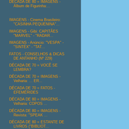
DÉCADA DE 80 = IMAGENS -
Álbum de Figurinha:...
IMAGENS - Cinema Brasileiro:
"CASINHA PEQUENINA"...
IMAGENS - Gibi: CAPITÃES
"MARVEL" - "RADAR...
IMAGENS - Anúncio: "VESPA" -
"SINTÉX" - "TAT...
FATOS - CONSELHOS & DICAS
DE ANTANHO (Nº 229)
DÉCADA DE 70 = VOCÊ SE
LEMBRA?
DÉCADA DE 70 = IMAGENS -
Velharia: ... ER...
DÉCADA DE 70 = FATOS -
EFEMÉRIDES
DÉCADA DE 80 = IMAGENS -
Velharia: COPOS ...
DÉCADA DE 80 = IMAGENS -
Revista: "SPEAK ...
DÉCADA DE 80 = ESTANTE DE
LIVROS ("BIBLIOT...