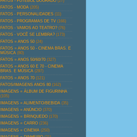
FATOS - FUTEBOL DOURADO
(27)
FATOS - MODA
(205)
FATOS - PERSONALIDADES
(11)
FATOS - PROGRAMAS DE TV
(166)
FATOS - VAMOS AO TEATRO?
(76)
FATOS - VOCÊ SE LEMBRA?
(173)
FATOS = ANOS 50
(24)
FATOS = ANOS 50 - CINEMA BRAS. E
MÚSICA
(80)
FATOS = ANOS 50/60/70
(327)
FATOS = ANOS 60 E 70 - CINEMA
BRAS. E MÚSICA
(297)
FATOS = ANOS 70
(121)
FATOS/IMAGENS ANOS 80
(162)
IMAGENS = ÁLBUM DE FIGURINHA
(105)
IMAGENS = ALIMENTO/BEBIDA
(35)
IMAGENS = ANÚNCIO
(370)
IMAGENS = BRINQUEDO
(170)
IMAGENS = CARRO
(236)
IMAGENS = CINEMA
(250)
IMAGENS = DINHEIRO
(21)