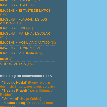
IMAGENS = DISCO
(158)
IMAGENS = ESTANTE DE LIVROS
(199)
IMAGENS = FLAGRANTES DOS
ANOS 50/60
(110)
IMAGENS = GIBI
(325)
IMAGENS = MATERIAL ESCOLAR
(210)
IMAGENS = MOBILIÁRIO ANTIGO
(13)
IMAGENS = REVISTA
(182)
IMAGENS = VELHARIA
(639)
moda
(1)
VITROLA ANTIGA
(173)
Este blog foi recomendado por:
-
"Blog do Noblat"
(Pioneiro e um
dos mais importantes blogs do país)
-
"Blog do Ricardo"
(Arte, Cultura e
Política)
-
"Unlimited"
(Hugo Caldas)
-
"Ricardo's blog"
(É outro. De tudo
um pouco)