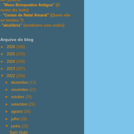
-
"Meus Brinquedos Antigos"
(O
nome diz tudo)
-
"Cestas de Natal Amaral"
(Quem não
se lembra ?)
-
"ekislibris"
(ecletismo com estilo)
Arquivo do blog
►
2026
(168)
►
2025
(276)
►
2024
(249)
►
2023
(287)
▼
2022
(294)
►
dezembro
(13)
►
novembro
(23)
►
outubro
(26)
►
setembro
(26)
►
agosto
(26)
►
julho
(26)
▼
junho
(26)
Sem título