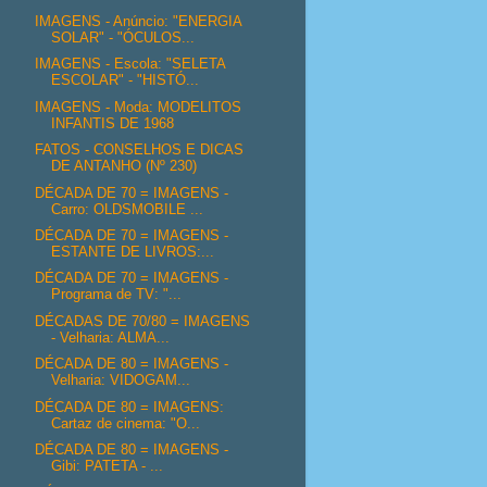
IMAGENS - Anúncio: "ENERGIA
SOLAR" - "ÓCULOS...
IMAGENS - Escola: "SELETA
ESCOLAR" - "HISTÓ...
IMAGENS - Moda: MODELITOS
INFANTIS DE 1968
FATOS - CONSELHOS E DICAS
DE ANTANHO (Nº 230)
DÉCADA DE 70 = IMAGENS -
Carro: OLDSMOBILE ...
DÉCADA DE 70 = IMAGENS -
ESTANTE DE LIVROS:...
DÉCADA DE 70 = IMAGENS -
Programa de TV: "...
DÉCADAS DE 70/80 = IMAGENS
- Velharia: ALMA...
DÉCADA DE 80 = IMAGENS -
Velharia: VIDOGAM...
DÉCADA DE 80 = IMAGENS:
Cartaz de cinema: "O...
DÉCADA DE 80 = IMAGENS -
Gibi: PATETA - ...