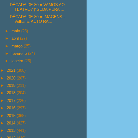
DÉCADA DE 80 = VAMOS AO
TEATRO? ("SEDA PURA ...
DÉCADA DE 80 = IMAGENS -
Velharia: AUTO RÁ...
►
maio
(26)
►
abril
(27)
►
março
(25)
►
fevereiro
(24)
►
janeiro
(26)
►
2021
(300)
►
2020
(207)
►
2019
(211)
►
2018
(204)
►
2017
(226)
►
2016
(297)
►
2015
(368)
►
2014
(427)
►
2013
(441)