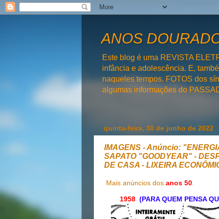
ANOS DOURADOS
Este blog é uma REVISTA ELET
infância e adolescência. E, tam
naqueles tempos. FOTOS dos símb
algumas informações do PAS
quinta-feira, 30 de junho de 2022
IMAGENS - Anúncio: "ENERG
SAPATO "GOODYEAR" - DES
DE CASA - LIXEIRA ECONÔMI
Mais anúncios dos
anos 50
.
1958
(PARA QUEM PENSA QU