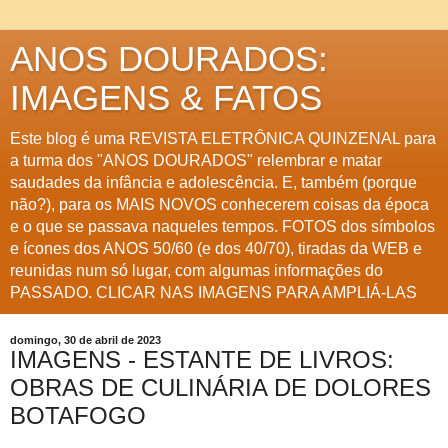
ANOS DOURADOS:
IMAGENS & FATOS
Este blog é uma REVISTA ELETRÔNICA QUINZENAL para
a turma dos "ANOS DOURADOS" relembrar e matar
saudades da infância e adolescência. E, também (porque
não?), para os MAIS NOVOS conhecerem coisas da época
e o que se passava naqueles tempos. FOTOS dos símbolos
e ícones dos ANOS 50/60 (e dos 40/70), tiradas da WEB e
reunidas num só lugar, com algumas informações do
PASSADO. CLICAR NAS IMAGENS PARA AMPLIÁ-LAS
domingo, 30 de abril de 2023
IMAGENS - ESTANTE DE LIVROS:
OBRAS DE CULINÁRIA DE DOLORES
BOTAFOGO