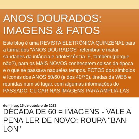
ANOS DOURADOS:
IMAGENS & FATOS
Este blog é uma REVISTA ELETRÔNICA QUINZENAL para
a turma dos "ANOS DOURADOS" relembrar e matar
saudades da infância e adolescência. E, também (porque
não?), para os MAIS NOVOS conhecerem coisas da época
e o que se passava naqueles tempos. FOTOS dos símbolos
e ícones dos ANOS 50/60 (e dos 40/70), tiradas da WEB e
reunidas num só lugar, com algumas informações do
PASSADO. CLICAR NAS IMAGENS PARA AMPLIÁ-LAS
domingo, 15 de outubro de 2023
DÉCADA DE 60 = IMAGENS - VALE A
PENA LER DE NOVO: ROUPA "BAN-
LON"