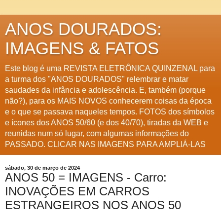
ANOS DOURADOS:
IMAGENS & FATOS
Este blog é uma REVISTA ELETRÔNICA QUINZENAL para
a turma dos "ANOS DOURADOS" relembrar e matar
saudades da infância e adolescência. E, também (porque
não?), para os MAIS NOVOS conhecerem coisas da época
e o que se passava naqueles tempos. FOTOS dos símbolos
e ícones dos ANOS 50/60 (e dos 40/70), tiradas da WEB e
reunidas num só lugar, com algumas informações do
PASSADO. CLICAR NAS IMAGENS PARA AMPLIÁ-LAS
sábado, 30 de março de 2024
ANOS 50 = IMAGENS - Carro:
INOVAÇÕES EM CARROS
ESTRANGEIROS NOS ANOS 50