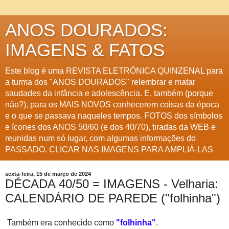
ANOS DOURADOS:
IMAGENS & FATOS
Este blog é uma REVISTA ELETRÔNICA QUINZENAL para
a turma dos "ANOS DOURADOS" relembrar e matar
saudades da infância e adolescência. E, também (porque
não?), para os MAIS NOVOS conhecerem coisas da época
e o que se passava naqueles tempos. FOTOS dos símbolos
e ícones dos ANOS 50/60 (e dos 40/70), tiradas da WEB e
reunidas num só lugar, com algumas informações do
PASSADO. CLICAR NAS IMAGENS PARA AMPLIÁ-LAS
sexta-feira, 15 de março de 2024
DÉCADA 40/50 = IMAGENS - Velharia:
CALENDÁRIO DE PAREDE ("folhinha")
Também era conhecido como
"folhinha"
.