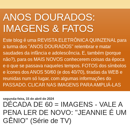
ANOS DOURADOS:
IMAGENS & FATOS
Este blog é uma REVISTA ELETRÔNICA QUINZENAL para
a turma dos "ANOS DOURADOS" relembrar e matar
saudades da infância e adolescência. E, também (porque
não?), para os MAIS NOVOS conhecerem coisas da época
e o que se passava naqueles tempos. FOTOS dos símbolos
e ícones dos ANOS 50/60 (e dos 40/70), tiradas da WEB e
reunidas num só lugar, com algumas informações do
PASSADO. CLICAR NAS IMAGENS PARA AMPLIÁ-LAS
segunda-feira, 15 de abril de 2024
DÉCADA DE 60 = IMAGENS - VALE A
PENA LER DE NOVO: "JEANNIE É UM
GÊNIO" (Série de TV)