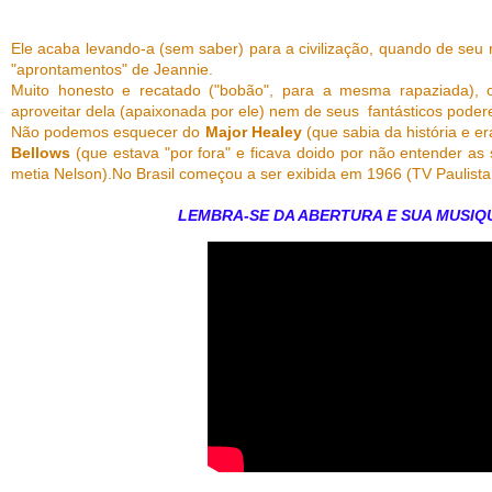
Ele acaba levando-a (sem saber) para a civilização, quando de seu 
"aprontamentos" de Jeannie.
Muito honesto e recatado ("bobão", para a mesma rapaziada), 
aproveitar dela (apaixonada por ele) nem de seus fantásticos poder
Não podemos esquecer do
Major Healey
(que sabia da história e er
Bellows
(que estava "por fora" e ficava doido por não entender a
metia Nelson).No Brasil começou a ser exibida em 1966 (TV Paulista
LEMBRA-SE DA ABERTURA E SUA MUSIQ