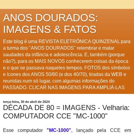
ANOS DOURADOS:
IMAGENS & FATOS
Este blog é uma REVISTA ELETRÔNICA QUINZENAL para
a turma dos "ANOS DOURADOS" relembrar e matar
saudades da infância e adolescência. E, também (porque
não?), para os MAIS NOVOS conhecerem coisas da época
e o que se passava naqueles tempos. FOTOS dos símbolos
e ícones dos ANOS 50/60 (e dos 40/70), tiradas da WEB e
reunidas num só lugar, com algumas informações do
PASSADO. CLICAR NAS IMAGENS PARA AMPLIÁ-LAS
terça-feira, 30 de abril de 2024
DÉCADA DE 80 = IMAGENS - Velharia:
COMPUTADOR CCE "MC-1000"
Esse computador
"MC-1000"
, lançado pela CCE em