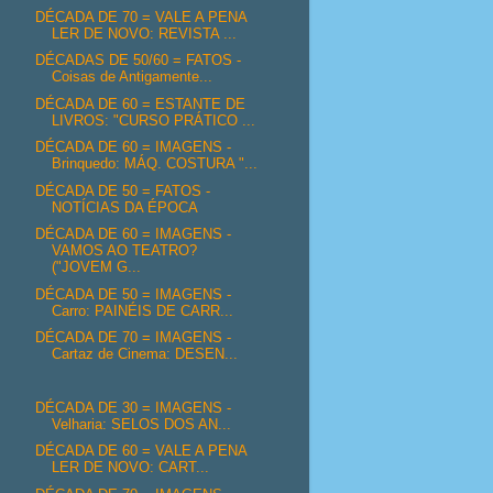
DÉCADA DE 70 = VALE A PENA
LER DE NOVO: REVISTA ...
DÉCADAS DE 50/60 = FATOS -
Coisas de Antigamente...
DÉCADA DE 60 = ESTANTE DE
LIVROS: "CURSO PRÁTICO ...
DÉCADA DE 60 = IMAGENS -
Brinquedo: MÁQ. COSTURA "...
DÉCADA DE 50 = FATOS -
NOTÍCIAS DA ÉPOCA
DÉCADA DE 60 = IMAGENS -
VAMOS AO TEATRO?
("JOVEM G...
DÉCADA DE 50 = IMAGENS -
Carro: PAINÉIS DE CARR...
DÉCADA DE 70 = IMAGENS -
Cartaz de Cinema: DESEN...
DÉCADA DE 30 = IMAGENS -
Velharia: SELOS DOS AN...
DÉCADA DE 60 = VALE A PENA
LER DE NOVO: CART...