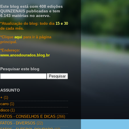
Este blog está com 408 edições
QUINZENAIS publicadas e tem
6.143 matérias no acervo.
*Atualização do blog: todo dia
15 e 30
de cada mês.
*Clique
aqui
para ir à página
principal.
*Endereço:
www.anosdourados.blog.br
Pesquisar este blog
ASSUNTO
+
(1)
carro
(1)
disco
(1)
FATOS - CONSELHOS E DICAS
(266)
FATOS - DIVERSOS
(22)