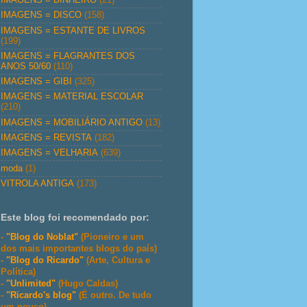
IMAGENS = DISCO
(158)
IMAGENS = ESTANTE DE LIVROS
(199)
IMAGENS = FLAGRANTES DOS
ANOS 50/60
(110)
IMAGENS = GIBI
(325)
IMAGENS = MATERIAL ESCOLAR
(210)
IMAGENS = MOBILIÁRIO ANTIGO
(13)
IMAGENS = REVISTA
(182)
IMAGENS = VELHARIA
(639)
moda
(1)
VITROLA ANTIGA
(173)
Este blog foi recomendado por:
-
"Blog do Noblat"
(Pioneiro e um
dos mais importantes blogs do país)
-
"Blog do Ricardo"
(Arte, Cultura e
Política)
-
"Unlimited"
(Hugo Caldas)
-
"Ricardo's blog"
(É outro. De tudo
um pouco)