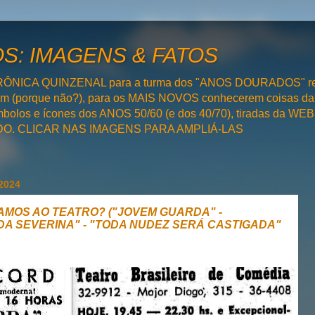
: IMAGENS & FATOS
RÔNICA QUINZENAL para a turma dos "ANOS DOURADOS" rel
bém (porque não?), para os MAIS NOVOS conhecerem coisas da
olos e ícones dos ANOS 50/60 (e dos 40/70), tiradas da WEB 
SADO. CLICAR NAS IMAGENS PARA AMPLIÁ-LAS
 2024
VAMOS AO TEATRO? ("JOVEM GUARDA" -
IDA SEVERINA" - "TODA NUDEZ SERÁ CASTIGADA"