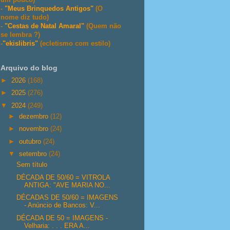
-
"Meus Brinquedos Antigos"
(O
nome diz tudo)
-
"Cestas de Natal Amaral"
(Quem não
se lembra ?)
-
"ekislibris"
(ecletismo com estilo)
Arquivo do blog
►
2026
(168)
►
2025
(276)
▼
2024
(249)
►
dezembro
(12)
►
novembro
(24)
►
outubro
(24)
▼
setembro
(24)
Sem título
DÉCADA DE 50/60 = VITROLA
ANTIGA: "AVE MARIA NO...
DÉCADAS DE 50/60 = IMAGENS
- Anúncio de Bancos: V...
DÉCADA DE 50 = IMAGENS -
Velharia: . . . ERA A...