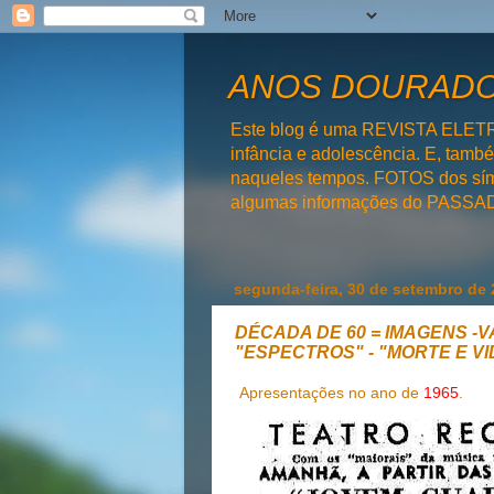
ANOS DOURADOS
Este blog é uma REVISTA ELET
infância e adolescência. E, tam
naqueles tempos. FOTOS dos símb
algumas informações do PAS
segunda-feira, 30 de setembro de
DÉCADA DE 60 = IMAGENS -
"ESPECTROS" - "MORTE E V
Apresentações no ano de
1965
.