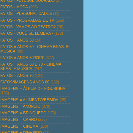
FATOS - FUTEBOL DOURADO
(27)
FATOS - MODA
(205)
FATOS - PERSONALIDADES
(11)
FATOS - PROGRAMAS DE TV
(166)
FATOS - VAMOS AO TEATRO?
(76)
FATOS - VOCÊ SE LEMBRA?
(173)
FATOS = ANOS 50
(24)
FATOS = ANOS 50 - CINEMA BRAS. E
MÚSICA
(80)
FATOS = ANOS 50/60/70
(327)
FATOS = ANOS 60 E 70 - CINEMA
BRAS. E MÚSICA
(297)
FATOS = ANOS 70
(121)
FATOS/IMAGENS ANOS 80
(162)
IMAGENS = ÁLBUM DE FIGURINHA
(105)
IMAGENS = ALIMENTO/BEBIDA
(35)
IMAGENS = ANÚNCIO
(370)
IMAGENS = BRINQUEDO
(170)
IMAGENS = CARRO
(236)
IMAGENS = CINEMA
(250)
IMAGENS = DINHEIRO
(21)