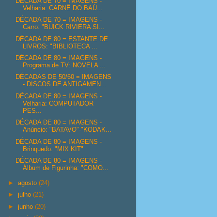
DÉCADA DE 70 = IMAGENS -
Velharia: CARNÊ DO BAÚ...
DÉCADA DE 70 = IMAGENS -
Carro: "BUICK RIVIERA SI...
DÉCADA DE 80 = ESTANTE DE
LIVROS: "BIBLIOTECA ...
DÉCADA DE 80 = IMAGENS -
Programa de TV: NOVELA ...
DÉCADAS DE 50/60 = IMAGENS
- DISCOS DE ANTIGAMEN...
DÉCADA DE 80 = IMAGENS -
Velharia: COMPUTADOR
PES...
DÉCADA DE 80 = IMAGENS -
Anúncio: "BATAVO"-"KODAK...
DÉCADA DE 80 = IMAGENS -
Brinquedo: "MIX KIT"
DÉCADA DE 80 = IMAGENS -
Álbum de Figurinha: "COMO...
►
agosto
(24)
►
julho
(21)
►
junho
(20)