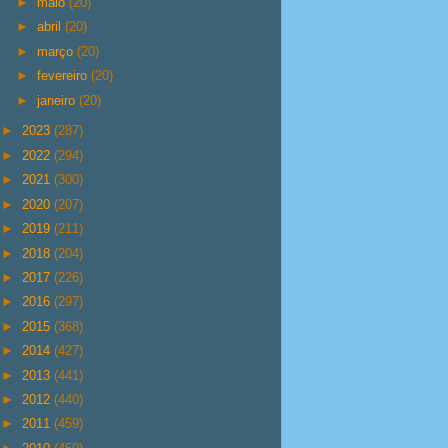
►
maio
(20)
►
abril
(20)
►
março
(20)
►
fevereiro
(20)
►
janeiro
(20)
►
2023
(287)
►
2022
(294)
►
2021
(300)
►
2020
(207)
►
2019
(211)
►
2018
(204)
►
2017
(226)
►
2016
(297)
►
2015
(368)
►
2014
(427)
►
2013
(441)
►
2012
(440)
►
2011
(459)