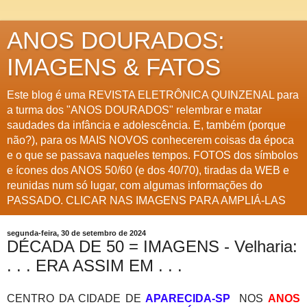
ANOS DOURADOS:
IMAGENS & FATOS
Este blog é uma REVISTA ELETRÔNICA QUINZENAL para
a turma dos "ANOS DOURADOS" relembrar e matar
saudades da infância e adolescência. E, também (porque
não?), para os MAIS NOVOS conhecerem coisas da época
e o que se passava naqueles tempos. FOTOS dos símbolos
e ícones dos ANOS 50/60 (e dos 40/70), tiradas da WEB e
reunidas num só lugar, com algumas informações do
PASSADO. CLICAR NAS IMAGENS PARA AMPLIÁ-LAS
segunda-feira, 30 de setembro de 2024
DÉCADA DE 50 = IMAGENS - Velharia:
. . . ERA ASSIM EM . . .
CENTRO DA CIDADE DE
APARECIDA-SP
NOS
ANOS