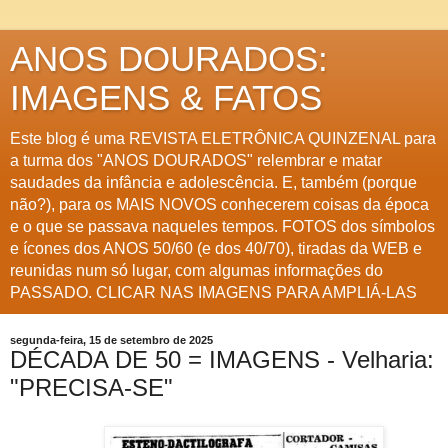
ANOS DOURADOS:
IMAGENS & FATOS
Este blog é uma REVISTA ELETRÔNICA QUINZENAL para
a turma dos "ANOS DOURADOS" relembrar e matar
saudades da infância e adolescência. E, também (porque
não?), para os MAIS NOVOS conhecerem coisas da época
e o que se passava naqueles tempos. FOTOS dos símbolos
e ícones dos ANOS 50/60 (e dos 40/70), tiradas da WEB e
reunidas num só lugar, com algumas informações do
PASSADO. CLICAR NAS IMAGENS PARA AMPLIÁ-LAS
segunda-feira, 15 de setembro de 2025
DÉCADA DE 50 = IMAGENS - Velharia:
"PRECISA-SE"