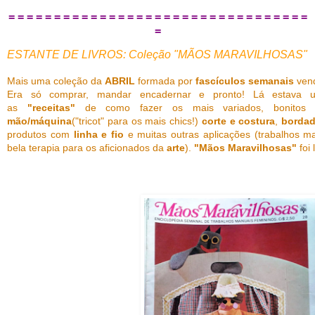
= = = = = = = = = = = = = = = = = = = = = = = = = = = = = = = = =
=
ESTANTE DE LIVROS: Coleção "MÃOS MARAVILHOSAS"
Mais uma coleção da
ABRIL
formada por
fascículos semanais
ven
Era só comprar, mandar encadernar e pronto! Lá estava
as
"receitas"
de como fazer os mais variados, bonitos 
mão/máquina
("tricot" para os mais chics!)
corte e costura
,
borda
produtos com
linha e fio
e muitas outras aplicações (trabalhos m
bela terapia para os aficionados da
arte
).
"Mãos Maravilhosas"
foi