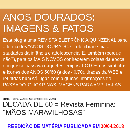
ANOS DOURADOS:
IMAGENS & FATOS
Este blog é uma REVISTA ELETRÔNICA QUINZENAL para
a turma dos "ANOS DOURADOS" relembrar e matar
saudades da infância e adolescência. E, também (porque
não?), para os MAIS NOVOS conhecerem coisas da época
e o que se passava naqueles tempos. FOTOS dos símbolos
e ícones dos ANOS 50/60 (e dos 40/70), tiradas da WEB e
reunidas num só lugar, com algumas informações do
PASSADO. CLICAR NAS IMAGENS PARA AMPLIÁ-LAS
terça-feira, 30 de setembro de 2025
DÉCADA DE 60 = Revista Feminina:
"MÃOS MARAVILHOSAS"
REEDIÇÃO DE MATÉRIA PUBLICADA EM
30/04/2018