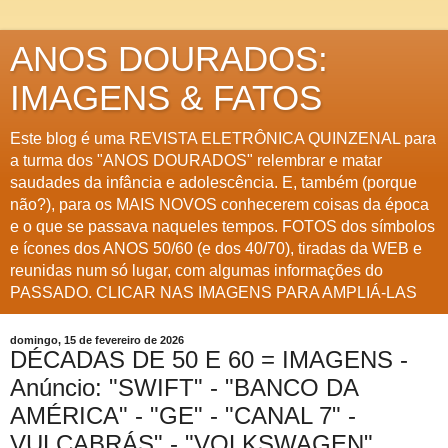
ANOS DOURADOS:
IMAGENS & FATOS
Este blog é uma REVISTA ELETRÔNICA QUINZENAL para
a turma dos "ANOS DOURADOS" relembrar e matar
saudades da infância e adolescência. E, também (porque
não?), para os MAIS NOVOS conhecerem coisas da época
e o que se passava naqueles tempos. FOTOS dos símbolos
e ícones dos ANOS 50/60 (e dos 40/70), tiradas da WEB e
reunidas num só lugar, com algumas informações do
PASSADO. CLICAR NAS IMAGENS PARA AMPLIÁ-LAS
domingo, 15 de fevereiro de 2026
DÉCADAS DE 50 E 60 = IMAGENS -
Anúncio: "SWIFT" - "BANCO DA
AMÉRICA" - "GE" - "CANAL 7" -
VULCABRÁS" - "VOLKSWAGEN"