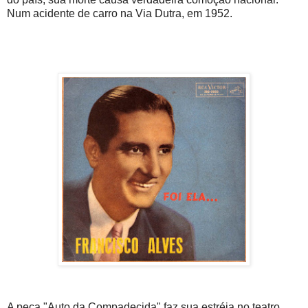
Num acidente de carro na Via Dutra, em 1952.
A peça "Auto da Compadecida" faz sua estréia no teatro.