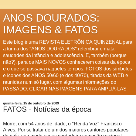
ANOS DOURADOS:
IMAGENS & FATOS
Este blog é uma REVISTA ELETRÔNICA QUINZENAL para
a turma dos "ANOS DOURADOS" relembrar e matar
saudades da infância e adolescência. E, também (porque
não?), para os MAIS NOVOS conhecerem coisas da época
e o que se passava naqueles tempos. FOTOS dos símbolos
e ícones dos ANOS 50/60 (e dos 40/70), tiradas da WEB e
reunidas num só lugar, com algumas informações do
PASSADO. CLICAR NAS IMAGENS PARA AMPLIÁ-LAS
quinta-feira, 15 de outubro de 2009
FATOS - Notícias da época
Morre, com 54 anos de idade, o "Rei da Voz" Francisco
Alves. Por se tratar de um dos maiores cantores populares
do país, sua morte causa verdadeira comoção nacional.