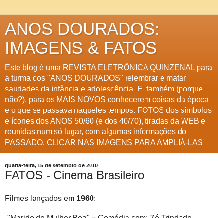
ANOS DOURADOS:
IMAGENS & FATOS
Este blog é uma REVISTA ELETRÔNICA QUINZENAL para
a turma dos "ANOS DOURADOS" relembrar e matar
saudades da infância e adolescência. E, também (porque
não?), para os MAIS NOVOS conhecerem coisas da época
e o que se passava naqueles tempos. FOTOS dos símbolos
e ícones dos ANOS 50/60 (e dos 40/70), tiradas da WEB e
reunidas num só lugar, com algumas informações do
PASSADO. CLICAR NAS IMAGENS PARA AMPLIÁ-LAS
quarta-feira, 15 de setembro de 2010
FATOS - Cinema Brasileiro
Filmes lançados em
1960
:
-"Marido de Mulher Boa" = Comédia com: Zé Trindade,