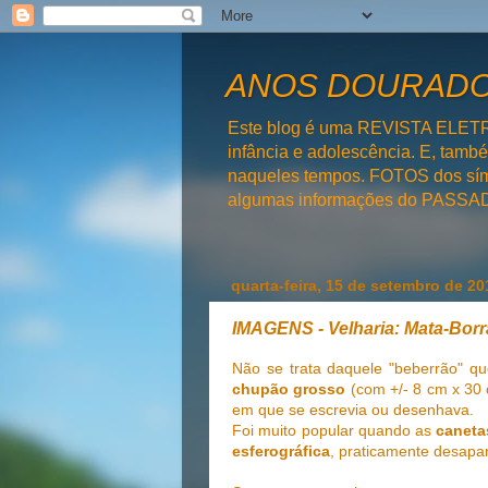
ANOS DOURADOS
Este blog é uma REVISTA ELET
infância e adolescência. E, tam
naqueles tempos. FOTOS dos símb
algumas informações do PAS
quarta-feira, 15 de setembro de 20
IMAGENS - Velharia: Mata-Bor
Não se trata daquele "beberrão" qu
chupão grosso
(com +/- 8 cm x 30
em que se escrevia ou desenhava.
Foi muito popular quando as
canetas
esferográfica
, praticamente desapa