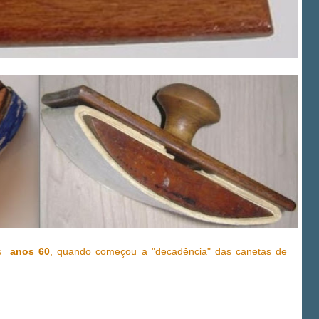
os
anos 60
, quando começou a "decadência" das canetas de