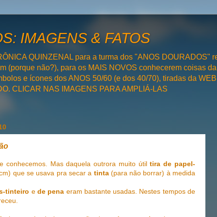
: IMAGENS & FATOS
RÔNICA QUINZENAL para a turma dos "ANOS DOURADOS" rel
bém (porque não?), para os MAIS NOVOS conhecerem coisas da
olos e ícones dos ANOS 50/60 (e dos 40/70), tiradas da WEB 
SADO. CLICAR NAS IMAGENS PARA AMPLIÁ-LAS
10
rão
e conhecemos. Mas daquela outrora muito útil
tira de papel-
 cm) que se usava pra secar a
tinta
(para não borrar) à medida
-tinteiro
e
de pena
eram bastante usadas. Nestes tempos de
receu.