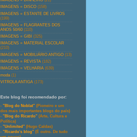
IMAGENS = DISCO
(158)
IMAGENS = ESTANTE DE LIVROS
(199)
IMAGENS = FLAGRANTES DOS
ANOS 50/60
(110)
IMAGENS = GIBI
(325)
IMAGENS = MATERIAL ESCOLAR
(210)
IMAGENS = MOBILIÁRIO ANTIGO
(13)
IMAGENS = REVISTA
(182)
IMAGENS = VELHARIA
(639)
moda
(1)
VITROLA ANTIGA
(173)
Este blog foi recomendado por:
-
"Blog do Noblat"
(Pioneiro e um
dos mais importantes blogs do país)
-
"Blog do Ricardo"
(Arte, Cultura e
Política)
-
"Unlimited"
(Hugo Caldas)
-
"Ricardo's blog"
(É outro. De tudo
um pouco)