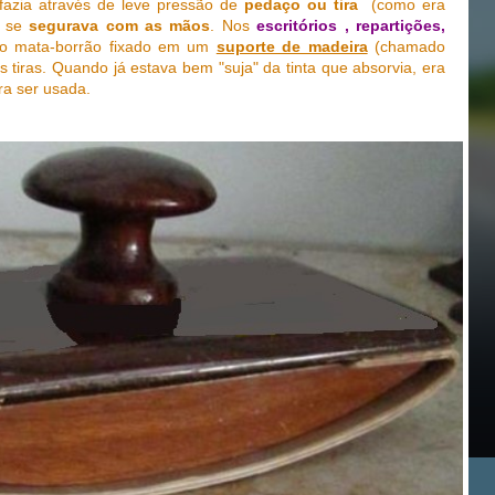
fazia através de leve pressão de
pedaço ou tira
(como era
e se
segurava com as mãos
. Nos
escritórios , repartições,
o mata-borrão fixado em um
suporte de madeira
(chamado
 tiras. Quando já estava bem "suja" da tinta que absorvia, era
ra ser usada.