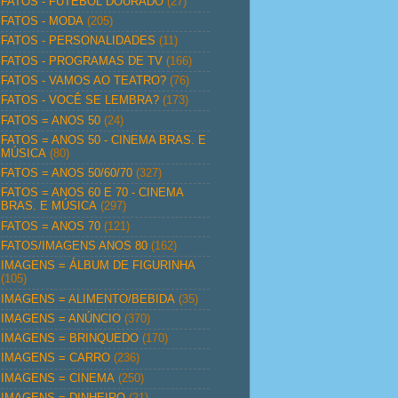
FATOS - FUTEBOL DOURADO
(27)
FATOS - MODA
(205)
FATOS - PERSONALIDADES
(11)
FATOS - PROGRAMAS DE TV
(166)
FATOS - VAMOS AO TEATRO?
(76)
FATOS - VOCÊ SE LEMBRA?
(173)
FATOS = ANOS 50
(24)
FATOS = ANOS 50 - CINEMA BRAS. E
MÚSICA
(80)
FATOS = ANOS 50/60/70
(327)
FATOS = ANOS 60 E 70 - CINEMA
BRAS. E MÚSICA
(297)
FATOS = ANOS 70
(121)
FATOS/IMAGENS ANOS 80
(162)
IMAGENS = ÁLBUM DE FIGURINHA
(105)
IMAGENS = ALIMENTO/BEBIDA
(35)
IMAGENS = ANÚNCIO
(370)
IMAGENS = BRINQUEDO
(170)
IMAGENS = CARRO
(236)
IMAGENS = CINEMA
(250)
IMAGENS = DINHEIRO
(21)