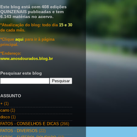
Este blog está com 408 edições
QUINZENAIS publicadas e tem
6.143 matérias no acervo.
*Atualização do blog: todo dia
15 e 30
de cada mês.
*Clique
aqui
para ir à página
principal.
*Endereço:
www.anosdourados.blog.br
Pesquisar este blog
ASSUNTO
+
(1)
carro
(1)
disco
(1)
FATOS - CONSELHOS E DICAS
(266)
FATOS - DIVERSOS
(22)