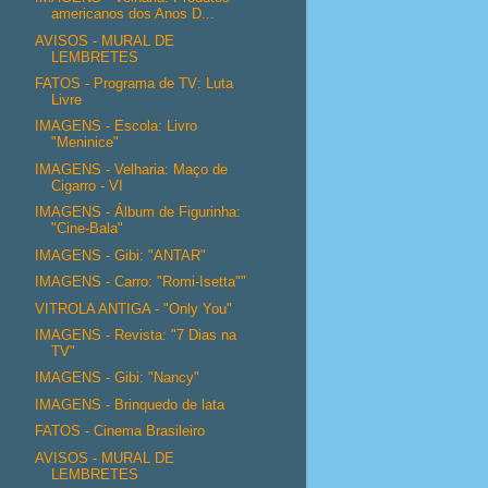
americanos dos Anos D...
AVISOS - MURAL DE
LEMBRETES
FATOS - Programa de TV: Luta
Livre
IMAGENS - Escola: Livro
"Meninice"
IMAGENS - Velharia: Maço de
Cigarro - VI
IMAGENS - Álbum de Figurinha:
"Cine-Bala"
IMAGENS - Gibi: "ANTAR"
IMAGENS - Carro: "Romi-Isetta""
VITROLA ANTIGA - "Only You"
IMAGENS - Revista: "7 Dias na
TV"
IMAGENS - Gibi: "Nancy"
IMAGENS - Brinquedo de lata
FATOS - Cinema Brasileiro
AVISOS - MURAL DE
LEMBRETES