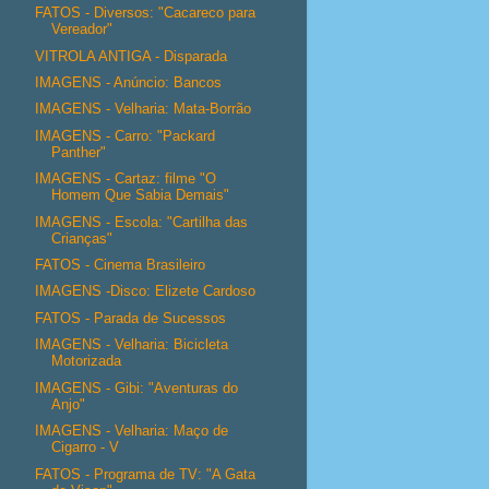
FATOS - Diversos: "Cacareco para
Vereador"
VITROLA ANTIGA - Disparada
IMAGENS - Anúncio: Bancos
IMAGENS - Velharia: Mata-Borrão
IMAGENS - Carro: "Packard
Panther"
IMAGENS - Cartaz: filme "O
Homem Que Sabia Demais"
IMAGENS - Escola: "Cartilha das
Crianças"
FATOS - Cinema Brasileiro
IMAGENS -Disco: Elizete Cardoso
FATOS - Parada de Sucessos
IMAGENS - Velharia: Bicicleta
Motorizada
IMAGENS - Gibi: "Aventuras do
Anjo"
IMAGENS - Velharia: Maço de
Cigarro - V
FATOS - Programa de TV: "A Gata