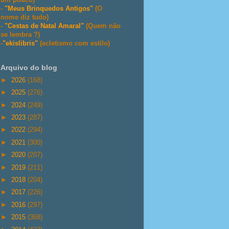
-
"Meus Brinquedos Antigos"
(O
nome diz tudo)
-
"Cestas de Natal Amaral"
(Quem não
se lembra ?)
-
"ekislibris"
(ecletismo com estilo)
Arquivo do blog
►
2026
(168)
►
2025
(276)
►
2024
(249)
►
2023
(287)
►
2022
(294)
►
2021
(300)
►
2020
(207)
►
2019
(211)
►
2018
(204)
►
2017
(226)
►
2016
(297)
►
2015
(368)