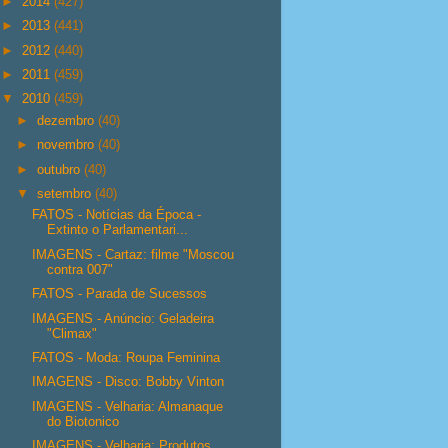
►
2014
(427)
►
2013
(441)
►
2012
(440)
►
2011
(459)
▼
2010
(459)
►
dezembro
(40)
►
novembro
(40)
►
outubro
(40)
▼
setembro
(40)
FATOS - Notícias da Época -
Extinto o Parlamentari...
IMAGENS - Cartaz: filme "Moscou
contra 007"
FATOS - Parada de Sucessos
IMAGENS - Anúncio: Geladeira
"Climax"
FATOS - Moda: Roupa Feminina
IMAGENS - Disco: Bobby Vinton
IMAGENS - Velharia: Almanaque
do Biotonico
IMAGENS - Velharia: Produtos