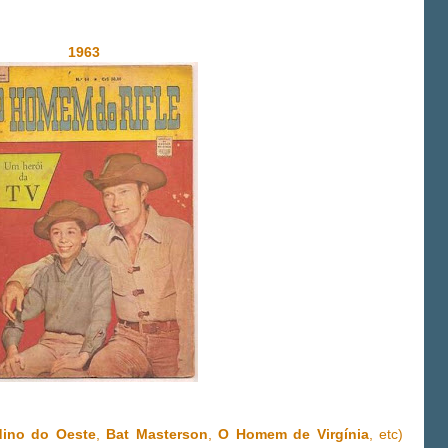
1963
dino do Oeste
,
Bat Masterson
,
O Homem de Virgínia
, etc)