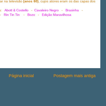
ar na televisão
(anos 60)
, cujos atores eram os das capas dos
os:
Abott & Costello
-
Cavaleiro Negro
-
Brasinha
-
-
Rin Tin Tin
-
Bozo
-
Edição Maravilhosa
Página inicial
Postagem mais antiga