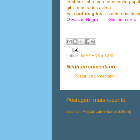
também tinha uma série muito popul
gibis mostrados acima.
Veja
outros gibis
clicando nos títul
O Falcão Negro
-
Gibi em cores
Labels:
IMAGENS = GIBI
Nenhum comentário:
Postar um comentário
Postagem mais recente
Assinar:
Postar comentários (Atom)