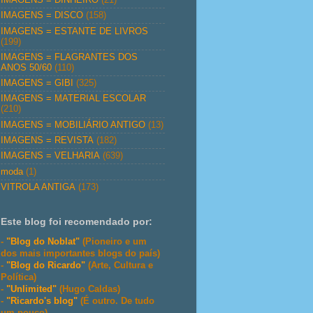
IMAGENS = DISCO
(158)
IMAGENS = ESTANTE DE LIVROS
(199)
IMAGENS = FLAGRANTES DOS
ANOS 50/60
(110)
IMAGENS = GIBI
(325)
IMAGENS = MATERIAL ESCOLAR
(210)
IMAGENS = MOBILIÁRIO ANTIGO
(13)
IMAGENS = REVISTA
(182)
IMAGENS = VELHARIA
(639)
moda
(1)
VITROLA ANTIGA
(173)
Este blog foi recomendado por:
-
"Blog do Noblat"
(Pioneiro e um
dos mais importantes blogs do país)
-
"Blog do Ricardo"
(Arte, Cultura e
Política)
-
"Unlimited"
(Hugo Caldas)
-
"Ricardo's blog"
(É outro. De tudo
um pouco)