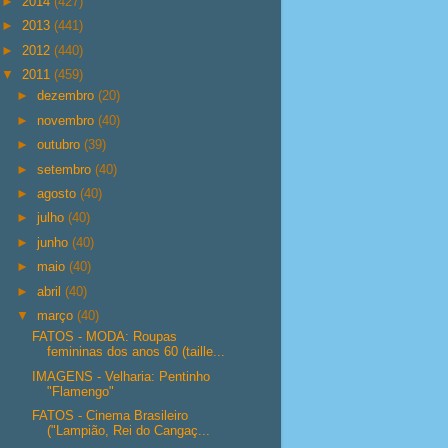
►
2014
(427)
►
2013
(441)
►
2012
(440)
▼
2011
(459)
►
dezembro
(20)
►
novembro
(40)
►
outubro
(39)
►
setembro
(40)
►
agosto
(40)
►
julho
(40)
►
junho
(40)
►
maio
(40)
►
abril
(40)
▼
março
(40)
FATOS - MODA: Roupas
femininas dos anos 60 (taille...
IMAGENS - Velharia: Pentinho
"Flamengo"
FATOS - Cinema Brasileiro
("Lampião, Rei do Cangaç...