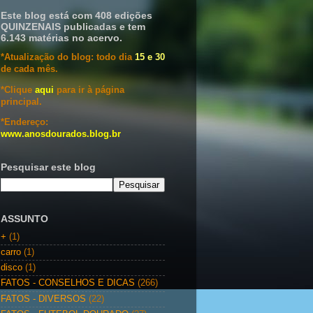
Este blog está com 408 edições
QUINZENAIS publicadas e tem
6.143 matérias no acervo.
*Atualização do blog: todo dia
15 e 30
de cada mês.
*Clique
aqui
para ir à página
principal.
*Endereço:
www.anosdourados.blog.br
Pesquisar este blog
ASSUNTO
+
(1)
carro
(1)
disco
(1)
FATOS - CONSELHOS E DICAS
(266)
FATOS - DIVERSOS
(22)