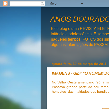
ANOS DOURADOS
Este blog é uma REVISTA ELET
infância e adolescência. E, tam
naqueles tempos. FOTOS dos símb
algumas informações do PAS
quarta-feira, 30 de março de 2011
IMAGENS - Gibi: "O HOMEM D
No Velho Oeste americano (só lá m
Passava grande parte do seu tempo
honestos das maldades dos bandido