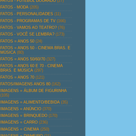
FATOS - FUTEBOL DOURADO
(27)
FATOS - MODA
(205)
FATOS - PERSONALIDADES
(11)
FATOS - PROGRAMAS DE TV
(166)
FATOS - VAMOS AO TEATRO?
(76)
FATOS - VOCÊ SE LEMBRA?
(173)
FATOS = ANOS 50
(24)
FATOS = ANOS 50 - CINEMA BRAS. E
MÚSICA
(80)
FATOS = ANOS 50/60/70
(327)
FATOS = ANOS 60 E 70 - CINEMA
BRAS. E MÚSICA
(297)
FATOS = ANOS 70
(121)
FATOS/IMAGENS ANOS 80
(162)
IMAGENS = ÁLBUM DE FIGURINHA
(105)
IMAGENS = ALIMENTO/BEBIDA
(35)
IMAGENS = ANÚNCIO
(370)
IMAGENS = BRINQUEDO
(170)
IMAGENS = CARRO
(236)
IMAGENS = CINEMA
(250)
IMAGENS = DINHEIRO
(21)