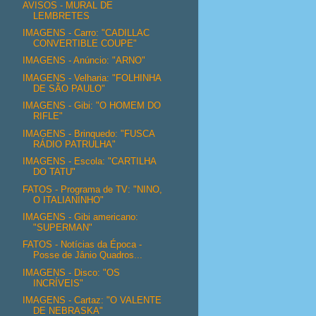
AVISOS - MURAL DE
LEMBRETES
IMAGENS - Carro: "CADILLAC
CONVERTIBLE COUPE"
IMAGENS - Anúncio: "ARNO"
IMAGENS - Velharia: "FOLHINHA
DE SÃO PAULO"
IMAGENS - Gibi: "O HOMEM DO
RIFLE"
IMAGENS - Brinquedo: "FUSCA
RÁDIO PATRULHA"
IMAGENS - Escola: "CARTILHA
DO TATU"
FATOS - Programa de TV: "NINO,
O ITALIANINHO"
IMAGENS - Gibi americano:
"SUPERMAN"
FATOS - Notícias da Época -
Posse de Jânio Quadros...
IMAGENS - Disco: "OS
INCRÍVEIS"
IMAGENS - Cartaz: "O VALENTE
DE NEBRASKA"