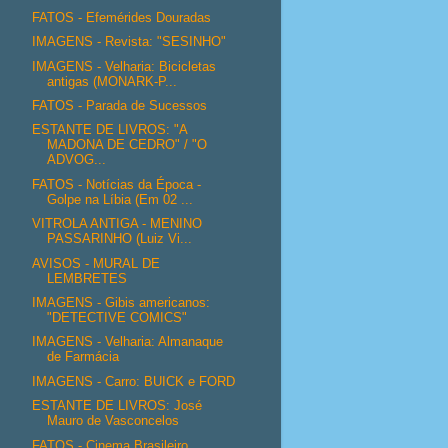
FATOS - Efemérides Douradas
IMAGENS - Revista: "SESINHO"
IMAGENS - Velharia: Bicicletas
antigas (MONARK-P...
FATOS - Parada de Sucessos
ESTANTE DE LIVROS: "A
MADONA DE CEDRO" / "O
ADVOG...
FATOS - Notícias da Época -
Golpe na Líbia (Em 02 ...
VITROLA ANTIGA - MENINO
PASSARINHO (Luiz Vi...
AVISOS - MURAL DE
LEMBRETES
IMAGENS - Gibis americanos:
"DETECTIVE COMICS"
IMAGENS - Velharia: Almanaque
de Farmácia
IMAGENS - Carro: BUICK e FORD
ESTANTE DE LIVROS: José
Mauro de Vasconcelos
FATOS - Cinema Brasileiro