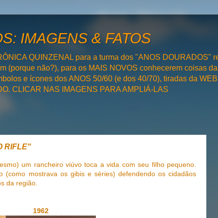
: IMAGENS & FATOS
RÔNICA QUINZENAL para a turma dos "ANOS DOURADOS" rel
bém (porque não?), para os MAIS NOVOS conhecerem coisas da
olos e ícones dos ANOS 50/60 (e dos 40/70), tiradas da WEB 
SADO. CLICAR NAS IMAGENS PARA AMPLIÁ-LAS
O RIFLE"
esmo) um rancheiro viúvo toca a vida com seu filho pequeno.
 (como mostrava os gibis e séries) defendendo os cidadãos
s da região.
1962