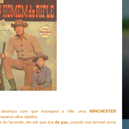
 destreza com que manejava o rifle, uma
WINCHESTER
sparos ultra rápidos.
s do faroeste, ele até que era
de paz,
usando sua terrível arma