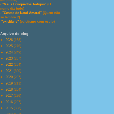
-
"Meus Brinquedos Antigos"
(O
nome diz tudo)
-
"Cestas de Natal Amaral"
(Quem não
se lembra ?)
-
"ekislibris"
(ecletismo com estilo)
Arquivo do blog
►
2026
(168)
►
2025
(276)
►
2024
(249)
►
2023
(287)
►
2022
(294)
►
2021
(300)
►
2020
(207)
►
2019
(211)
►
2018
(204)
►
2017
(226)
►
2016
(297)
►
2015
(368)