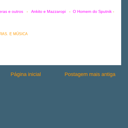
ras e outros
-
Ankito e Mazzaropi
-
O Homem do Sputnik
-
BRAS. E MÚSICA
Página inicial
Postagem mais antiga