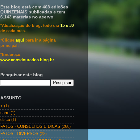
Este blog está com 408 edições
QUINZENAIS publicadas e tem
6.143 matérias no acervo.
*Atualização do blog: todo dia
15 e 30
de cada mês.
*Clique
aqui
para ir à página
principal.
*Endereço:
www.anosdourados.blog.br
Pesquisar este blog
ASSUNTO
+
(1)
carro
(1)
disco
(1)
FATOS - CONSELHOS E DICAS
(266)
FATOS - DIVERSOS
(22)