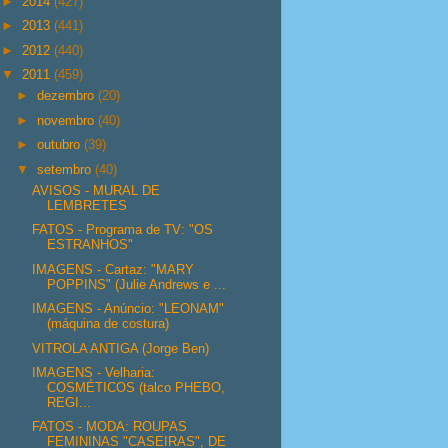
►
2014
(427)
►
2013
(441)
►
2012
(440)
▼
2011
(459)
►
dezembro
(20)
►
novembro
(40)
►
outubro
(39)
▼
setembro
(40)
AVISOS - MURAL DE
LEMBRETES
FATOS - Programa de TV: "OS
ESTRANHOS"
IMAGENS - Cartaz: "MARY
POPPINS" (Julie Andrews e ...
IMAGENS - Anúncio: "LEONAM"
(máquina de costura)
VITROLA ANTIGA (Jorge Ben)
IMAGENS - Velharia:
COSMÉTICOS (talco PHEBO,
REGI...
FATOS - MODA: ROUPAS
FEMININAS "CASEIRAS", DE