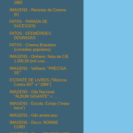
1960
IMAGENS - Revistas de Cinema
(II)
FATOS - PARADA DE
SUCESSOS
FATOS - EFEMÉRIDES
DOURADAS
FATOS - Cinema Brasileiro
(comédias populares)
IMAGENS - Dinheiro: Nota de Cr$
1.000,00 (mil cruz...
IMAGENS - Velharia: "PRECISA-
SE"
ESTANTE DE LIVROS ("Moscou
Contra 007" e "1984")
IMAGENS - Gibi Nacional:
"ÁLBUM GIGANTE" = ...
IMAGENS - Escola: Estojo ("meia-
boca")
IMAGENS - Gibi americano:
IMAGENS - Disco: RONNIE
CORD