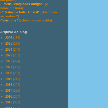
-
"Meus Brinquedos Antigos"
(O
nome diz tudo)
-
"Cestas de Natal Amaral"
(Quem não
se lembra ?)
-
"ekislibris"
(ecletismo com estilo)
Arquivo do blog
►
2026
(168)
►
2025
(276)
►
2024
(249)
►
2023
(287)
►
2022
(294)
►
2021
(300)
►
2020
(207)
►
2019
(211)
►
2018
(204)
►
2017
(226)
►
2016
(297)
►
2015
(368)