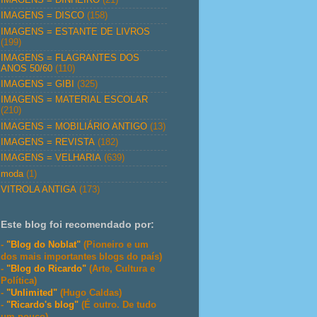
IMAGENS = DISCO
(158)
IMAGENS = ESTANTE DE LIVROS
(199)
IMAGENS = FLAGRANTES DOS
ANOS 50/60
(110)
IMAGENS = GIBI
(325)
IMAGENS = MATERIAL ESCOLAR
(210)
IMAGENS = MOBILIÁRIO ANTIGO
(13)
IMAGENS = REVISTA
(182)
IMAGENS = VELHARIA
(639)
moda
(1)
VITROLA ANTIGA
(173)
Este blog foi recomendado por:
-
"Blog do Noblat"
(Pioneiro e um
dos mais importantes blogs do país)
-
"Blog do Ricardo"
(Arte, Cultura e
Política)
-
"Unlimited"
(Hugo Caldas)
-
"Ricardo's blog"
(É outro. De tudo
um pouco)