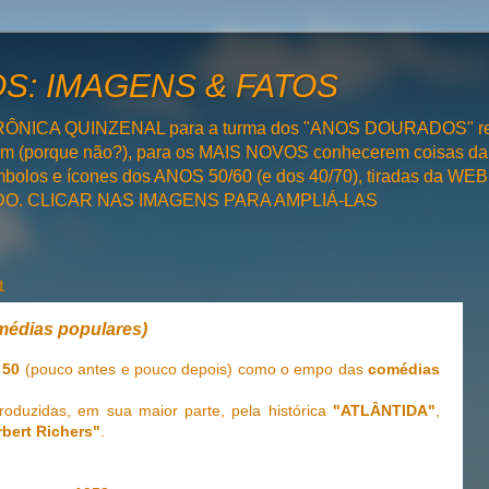
: IMAGENS & FATOS
RÔNICA QUINZENAL para a turma dos "ANOS DOURADOS" rel
bém (porque não?), para os MAIS NOVOS conhecerem coisas da
olos e ícones dos ANOS 50/60 (e dos 40/70), tiradas da WEB 
SADO. CLICAR NAS IMAGENS PARA AMPLIÁ-LAS
1
médias populares)
 50
(pouco antes e pouco depois) como o empo das
comédias
roduzidas, em sua maior parte, pela histórica
"ATLÂNTIDA"
,
rbert Richers"
.