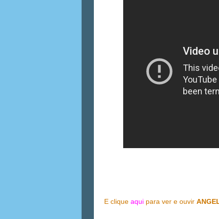
E clique
aqui
para ver e ouvir
ANGEL