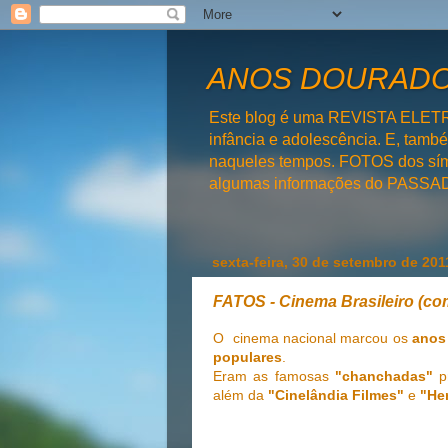
ANOS DOURADOS
Este blog é uma REVISTA ELET
infância e adolescência. E, tam
naqueles tempos. FOTOS dos símb
algumas informações do PAS
sexta-feira, 30 de setembro de 201
FATOS - Cinema Brasileiro (co
O cinema nacional marcou os
anos
populares
.
Eram as famosas
"chanchadas"
p
além da
"Cinelândia Filmes"
e
"He