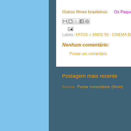
Outros filmes brasileiros:
Os Paque
Labels:
FATOS = ANOS 50 - CINEMA 
Nenhum comentário:
Postar um comentário
Postagem mais recente
Assinar:
Postar comentários (Atom)