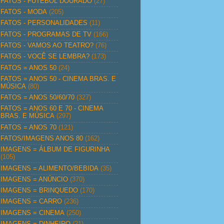
FATOS - FUTEBOL DOURADO
(27)
FATOS - MODA
(205)
FATOS - PERSONALIDADES
(11)
FATOS - PROGRAMAS DE TV
(166)
FATOS - VAMOS AO TEATRO?
(76)
FATOS - VOCÊ SE LEMBRA?
(173)
FATOS = ANOS 50
(24)
FATOS = ANOS 50 - CINEMA BRAS. E
MÚSICA
(80)
FATOS = ANOS 50/60/70
(327)
FATOS = ANOS 60 E 70 - CINEMA
BRAS. E MÚSICA
(297)
FATOS = ANOS 70
(121)
FATOS/IMAGENS ANOS 80
(162)
IMAGENS = ÁLBUM DE FIGURINHA
(105)
IMAGENS = ALIMENTO/BEBIDA
(35)
IMAGENS = ANÚNCIO
(370)
IMAGENS = BRINQUEDO
(170)
IMAGENS = CARRO
(236)
IMAGENS = CINEMA
(250)
IMAGENS = DINHEIRO
(21)