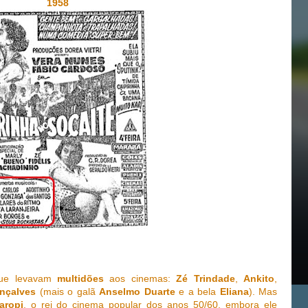
1958
 que levavam
multidões
aos cinemas:
Zé Trindade
,
Ankito
,
nçalves
(mais o galã
Anselmo Duarte
e a bela
Eliana
). Mas
aropi
, o rei do cinema popular dos anos 50/60, embora ele