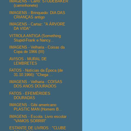
IMAGENS - Carro: STUDEBAKER
(caminhonete)
IMAGENS - Brinquedo: DIA DAS
CRIANÇAS antigo
IMAGENS - Cartaz: "A ÁRVORE
DA VIDA"
VITROLA ANTIGA (Something
Stupid-Frank e Nancy...
IMAGENS - Velharia - Coisas da
Copa de 1966 (III)
AVISOS - MURAL DE
LEMBRETES
FATOS - Notícias da Época (de
31.10.1966): "Chega ...
IMAGENS - Velharia - COISAS
DOS ANOS DOURADOS
FATOS - EFEMÉRIDES
DOURADAS
IMAGENS - Gibi americano:
PLASTIC MAN (Homem B...
IMAGENS - Escola: Livro escolar
"VAMOS SORRIR"
ESTANTE DE LIVROS : "CLUBE