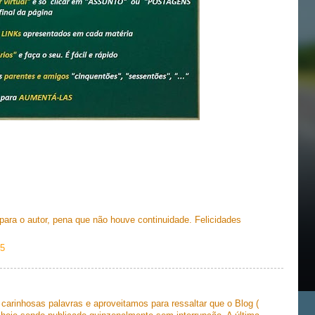
ara o autor, pena que não houve continuidade. Felicidades
25
arinhosas palavras e aproveitamos para ressaltar que o Blog (