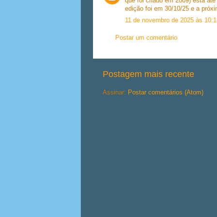
que foi criado em 2009) está at
edição foi em 30/10/25 e a próx
11 de novembro de 2025 às 10:1
Postar um comentário
Postagem mais recente
Assinar:
Postar comentários (Atom)