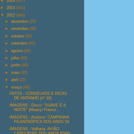
►
2014
(427)
►
2013
(441)
▼
2012
(440)
►
dezembro
(20)
►
novembro
(40)
►
outubro
(40)
►
setembro
(40)
►
agosto
(40)
►
julho
(40)
►
junho
(40)
►
maio
(40)
►
abril
(20)
▼
março
(40)
FATOS - CONSELHOS E DICAS
DE ANTANHO (nº 10)
IMAGENS - Disco: "SUAVE É A
NOITE" (Moacyr Franco...
IMAGENS - Anúncio: CAMPANHA
FILANTRÓPICA DOS ANOS 50
IMAGENS - Velharia: AVIÃO
CARGUEIRO DOS ANOS 50/60