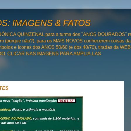
: IMAGENS & FATOS
RÔNICA QUINZENAL para a turma dos "ANOS DOURADOS" rel
bém (porque não?), para os MAIS NOVOS conhecerem coisas da
olos e ícones dos ANOS 50/60 (e dos 40/70), tiradas da WEB 
SADO. CLICAR NAS IMAGENS PARA AMPLIÁ-LAS
TES