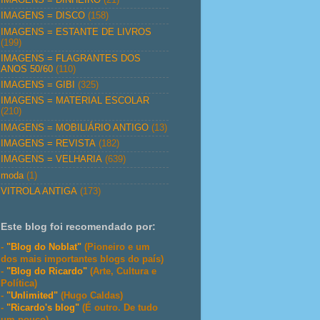
IMAGENS = DISCO
(158)
IMAGENS = ESTANTE DE LIVROS
(199)
IMAGENS = FLAGRANTES DOS
ANOS 50/60
(110)
IMAGENS = GIBI
(325)
IMAGENS = MATERIAL ESCOLAR
(210)
IMAGENS = MOBILIÁRIO ANTIGO
(13)
IMAGENS = REVISTA
(182)
IMAGENS = VELHARIA
(639)
moda
(1)
VITROLA ANTIGA
(173)
Este blog foi recomendado por:
-
"Blog do Noblat"
(Pioneiro e um
dos mais importantes blogs do país)
-
"Blog do Ricardo"
(Arte, Cultura e
Política)
-
"Unlimited"
(Hugo Caldas)
-
"Ricardo's blog"
(É outro. De tudo
um pouco)