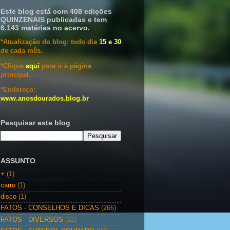
Este blog está com 408 edições
QUINZENAIS publicadas e tem
6.143 matérias no acervo.
*Atualização do blog: todo dia
15 e 30
de cada mês.
*Clique
aqui
para ir à página
principal.
*Endereço:
www.anosdourados.blog.br
Pesquisar este blog
ASSUNTO
+
(1)
carro
(1)
disco
(1)
FATOS - CONSELHOS E DICAS
(266)
FATOS - DIVERSOS
(22)