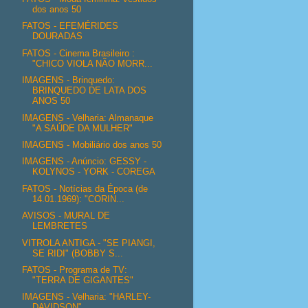
dos anos 50
FATOS - EFEMÉRIDES
DOURADAS
FATOS - Cinema Brasileiro :
"CHICO VIOLA NÃO MORR...
IMAGENS - Brinquedo:
BRINQUEDO DE LATA DOS
ANOS 50
IMAGENS - Velharia: Almanaque
"A SAÚDE DA MULHER"
IMAGENS - Mobiliário dos anos 50
IMAGENS - Anúncio: GESSY -
KOLYNOS - YORK - COREGA
FATOS - Notícias da Época (de
14.01.1969): "CORIN...
AVISOS - MURAL DE
LEMBRETES
VITROLA ANTIGA - "SE PIANGI,
SE RIDI" (BOBBY S...
FATOS - Programa de TV:
"TERRA DE GIGANTES"
IMAGENS - Velharia: "HARLEY-
DAVIDSON"