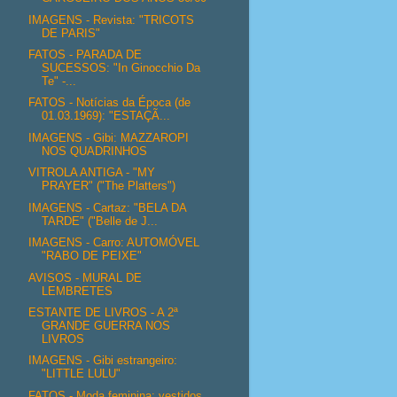
IMAGENS - Revista: "TRICOTS
DE PARIS"
FATOS - PARADA DE
SUCESSOS: "In Ginocchio Da
Te" -...
FATOS - Notícias da Época (de
01.03.1969): "ESTAÇÃ...
IMAGENS - Gibi: MAZZAROPI
NOS QUADRINHOS
VITROLA ANTIGA - "MY
PRAYER" ("The Platters")
IMAGENS - Cartaz: "BELA DA
TARDE" ("Belle de J...
IMAGENS - Carro: AUTOMÓVEL
"RABO DE PEIXE"
AVISOS - MURAL DE
LEMBRETES
ESTANTE DE LIVROS - A 2ª
GRANDE GUERRA NOS
LIVROS
IMAGENS - Gibi estrangeiro:
"LITTLE LULU"
FATOS - Moda feminina: vestidos