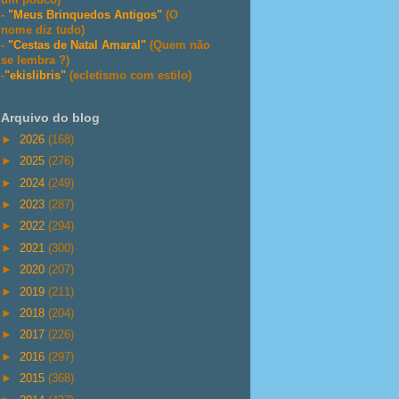
-
"Meus Brinquedos Antigos"
(O
nome diz tudo)
-
"Cestas de Natal Amaral"
(Quem não
se lembra ?)
-
"ekislibris"
(ecletismo com estilo)
Arquivo do blog
►
2026
(168)
►
2025
(276)
►
2024
(249)
►
2023
(287)
►
2022
(294)
►
2021
(300)
►
2020
(207)
►
2019
(211)
►
2018
(204)
►
2017
(226)
►
2016
(297)
►
2015
(368)