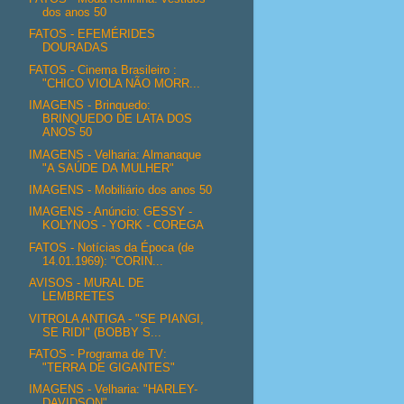
dos anos 50
FATOS - EFEMÉRIDES
DOURADAS
FATOS - Cinema Brasileiro :
"CHICO VIOLA NÃO MORR...
IMAGENS - Brinquedo:
BRINQUEDO DE LATA DOS
ANOS 50
IMAGENS - Velharia: Almanaque
"A SAÚDE DA MULHER"
IMAGENS - Mobiliário dos anos 50
IMAGENS - Anúncio: GESSY -
KOLYNOS - YORK - COREGA
FATOS - Notícias da Época (de
14.01.1969): "CORIN...
AVISOS - MURAL DE
LEMBRETES
VITROLA ANTIGA - "SE PIANGI,
SE RIDI" (BOBBY S...
FATOS - Programa de TV:
"TERRA DE GIGANTES"
IMAGENS - Velharia: "HARLEY-
DAVIDSON"