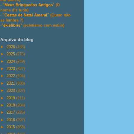
-
"Meus Brinquedos Antigos"
(O
nome diz tudo)
-
"Cestas de Natal Amaral"
(Quem não
se lembra ?)
-
"ekislibris"
(ecletismo com estilo)
Arquivo do blog
►
2026
(168)
►
2025
(276)
►
2024
(249)
►
2023
(287)
►
2022
(294)
►
2021
(300)
►
2020
(207)
►
2019
(211)
►
2018
(204)
►
2017
(226)
►
2016
(297)
►
2015
(368)