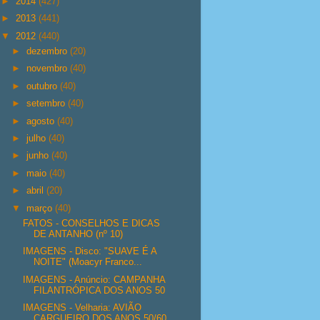
►
2014
(427)
►
2013
(441)
▼
2012
(440)
►
dezembro
(20)
►
novembro
(40)
►
outubro
(40)
►
setembro
(40)
►
agosto
(40)
►
julho
(40)
►
junho
(40)
►
maio
(40)
►
abril
(20)
▼
março
(40)
FATOS - CONSELHOS E DICAS
DE ANTANHO (nº 10)
IMAGENS - Disco: "SUAVE É A
NOITE" (Moacyr Franco...
IMAGENS - Anúncio: CAMPANHA
FILANTRÓPICA DOS ANOS 50
IMAGENS - Velharia: AVIÃO
CARGUEIRO DOS ANOS 50/60