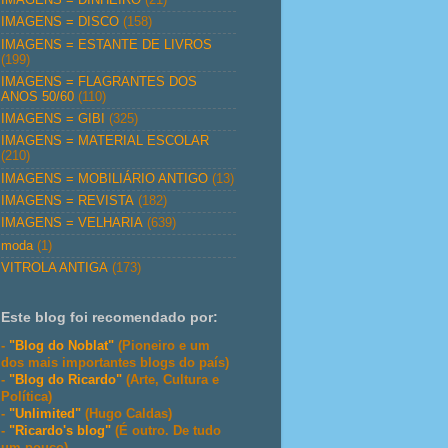
IMAGENS = DISCO
(158)
IMAGENS = ESTANTE DE LIVROS
(199)
IMAGENS = FLAGRANTES DOS
ANOS 50/60
(110)
IMAGENS = GIBI
(325)
IMAGENS = MATERIAL ESCOLAR
(210)
IMAGENS = MOBILIÁRIO ANTIGO
(13)
IMAGENS = REVISTA
(182)
IMAGENS = VELHARIA
(639)
moda
(1)
VITROLA ANTIGA
(173)
Este blog foi recomendado por:
-
"Blog do Noblat"
(Pioneiro e um
dos mais importantes blogs do país)
-
"Blog do Ricardo"
(Arte, Cultura e
Política)
-
"Unlimited"
(Hugo Caldas)
-
"Ricardo's blog"
(É outro. De tudo
um pouco)