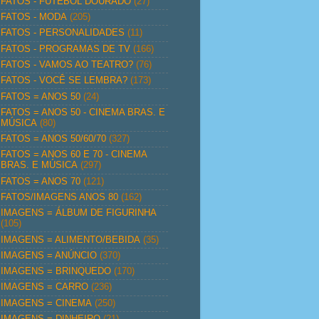
FATOS - FUTEBOL DOURADO
(27)
FATOS - MODA
(205)
FATOS - PERSONALIDADES
(11)
FATOS - PROGRAMAS DE TV
(166)
FATOS - VAMOS AO TEATRO?
(76)
FATOS - VOCÊ SE LEMBRA?
(173)
FATOS = ANOS 50
(24)
FATOS = ANOS 50 - CINEMA BRAS. E
MÚSICA
(80)
FATOS = ANOS 50/60/70
(327)
FATOS = ANOS 60 E 70 - CINEMA
BRAS. E MÚSICA
(297)
FATOS = ANOS 70
(121)
FATOS/IMAGENS ANOS 80
(162)
IMAGENS = ÁLBUM DE FIGURINHA
(105)
IMAGENS = ALIMENTO/BEBIDA
(35)
IMAGENS = ANÚNCIO
(370)
IMAGENS = BRINQUEDO
(170)
IMAGENS = CARRO
(236)
IMAGENS = CINEMA
(250)
IMAGENS = DINHEIRO
(21)