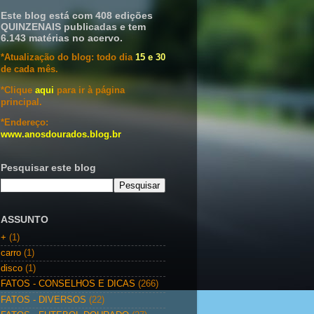
Este blog está com 408 edições
QUINZENAIS publicadas e tem
6.143 matérias no acervo.
*Atualização do blog: todo dia
15 e 30
de cada mês.
*Clique
aqui
para ir à página
principal.
*Endereço:
www.anosdourados.blog.br
Pesquisar este blog
ASSUNTO
+
(1)
carro
(1)
disco
(1)
FATOS - CONSELHOS E DICAS
(266)
FATOS - DIVERSOS
(22)