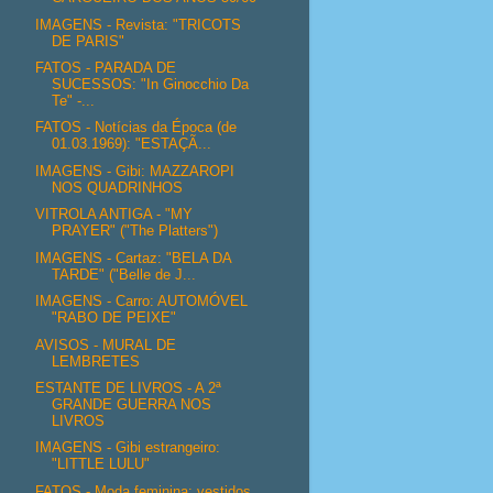
IMAGENS - Revista: "TRICOTS
DE PARIS"
FATOS - PARADA DE
SUCESSOS: "In Ginocchio Da
Te" -...
FATOS - Notícias da Época (de
01.03.1969): "ESTAÇÃ...
IMAGENS - Gibi: MAZZAROPI
NOS QUADRINHOS
VITROLA ANTIGA - "MY
PRAYER" ("The Platters")
IMAGENS - Cartaz: "BELA DA
TARDE" ("Belle de J...
IMAGENS - Carro: AUTOMÓVEL
"RABO DE PEIXE"
AVISOS - MURAL DE
LEMBRETES
ESTANTE DE LIVROS - A 2ª
GRANDE GUERRA NOS
LIVROS
IMAGENS - Gibi estrangeiro:
"LITTLE LULU"
FATOS - Moda feminina: vestidos