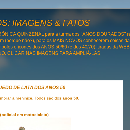
: IMAGENS & FATOS
RÔNICA QUINZENAL para a turma dos "ANOS DOURADOS" rel
bém (porque não?), para os MAIS NOVOS conhecerem coisas da
olos e ícones dos ANOS 50/60 (e dos 40/70), tiradas da WEB 
SADO. CLICAR NAS IMAGENS PARA AMPLIÁ-LAS
QUEDO DE LATA DOS ANOS 50
embrar a meninice. Todos são dos
anos 50
.
(policial em motocicleta)