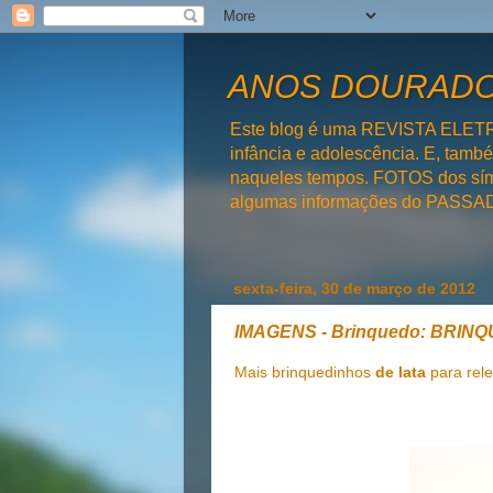
ANOS DOURADOS
Este blog é uma REVISTA ELET
infância e adolescência. E, tam
naqueles tempos. FOTOS dos símb
algumas informações do PAS
sexta-feira, 30 de março de 2012
IMAGENS - Brinquedo: BRIN
Mais brinquedinhos
de lata
para rel