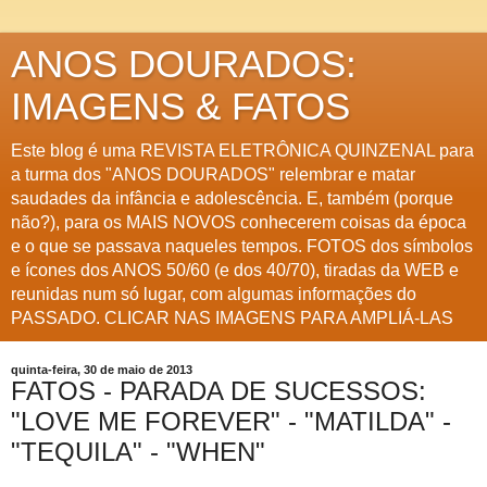
ANOS DOURADOS:
IMAGENS & FATOS
Este blog é uma REVISTA ELETRÔNICA QUINZENAL para
a turma dos "ANOS DOURADOS" relembrar e matar
saudades da infância e adolescência. E, também (porque
não?), para os MAIS NOVOS conhecerem coisas da época
e o que se passava naqueles tempos. FOTOS dos símbolos
e ícones dos ANOS 50/60 (e dos 40/70), tiradas da WEB e
reunidas num só lugar, com algumas informações do
PASSADO. CLICAR NAS IMAGENS PARA AMPLIÁ-LAS
quinta-feira, 30 de maio de 2013
FATOS - PARADA DE SUCESSOS:
"LOVE ME FOREVER" - "MATILDA" -
"TEQUILA" - "WHEN"