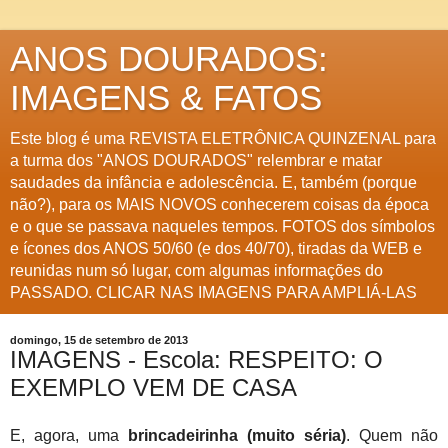
ANOS DOURADOS:
IMAGENS & FATOS
Este blog é uma REVISTA ELETRÔNICA QUINZENAL para
a turma dos "ANOS DOURADOS" relembrar e matar
saudades da infância e adolescência. E, também (porque
não?), para os MAIS NOVOS conhecerem coisas da época
e o que se passava naqueles tempos. FOTOS dos símbolos
e ícones dos ANOS 50/60 (e dos 40/70), tiradas da WEB e
reunidas num só lugar, com algumas informações do
PASSADO. CLICAR NAS IMAGENS PARA AMPLIÁ-LAS
domingo, 15 de setembro de 2013
IMAGENS - Escola: RESPEITO: O
EXEMPLO VEM DE CASA
E, agora, uma
brincadeirinha (muito séria)
. Quem não