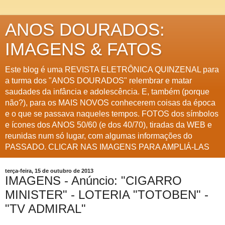
ANOS DOURADOS:
IMAGENS & FATOS
Este blog é uma REVISTA ELETRÔNICA QUINZENAL para
a turma dos "ANOS DOURADOS" relembrar e matar
saudades da infância e adolescência. E, também (porque
não?), para os MAIS NOVOS conhecerem coisas da época
e o que se passava naqueles tempos. FOTOS dos símbolos
e ícones dos ANOS 50/60 (e dos 40/70), tiradas da WEB e
reunidas num só lugar, com algumas informações do
PASSADO. CLICAR NAS IMAGENS PARA AMPLIÁ-LAS
terça-feira, 15 de outubro de 2013
IMAGENS - Anúncio: "CIGARRO
MINISTER" - LOTERIA "TOTOBEN" -
"TV ADMIRAL"