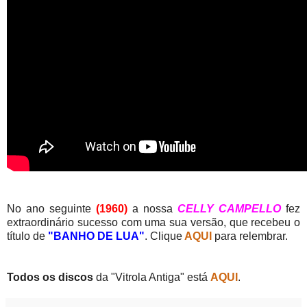
No ano seguinte
(1960)
a nossa
CELLY CAMPELLO
fez
extraordinário sucesso com uma sua versão, que recebeu o
título de
"BANHO DE LUA"
. Clique
AQUI
para relembrar.
Todos os discos
da "Vitrola Antiga" está
AQUI
.