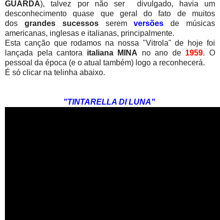
GUARDA
), talvez por não ser divulgado, havia um
desconhecimento quase que geral do fato de muitos
dos
grandes sucessos
serem
versões
de músicas
americanas, inglesas e italianas, principalmente.
Esta canção que rodamos na nossa "Vitrola" de hoje foi
lançada pela cantora
italiana MINA
no ano de
1959
. O
pessoal da época (e o atual também) logo a reconhecerá.
É só clicar na telinha abaixo.
"TINTARELLA DI LUNA"