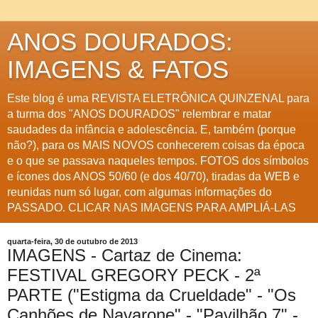
ANOS DOURADOS:
IMAGENS & FATOS
Este blog é uma REVISTA ELETRÔNICA QUINZENAL para
a turma dos "ANOS DOURADOS" relembrar e matar
saudades da infância e adolescência. E, também (porque
não?), para os MAIS NOVOS conhecerem coisas da época
e o que se passava naqueles tempos. FOTOS dos símbolos
e ícones dos ANOS 50/60 (e dos 40/70), tiradas da WEB e
reunidas num só lugar, com algumas informações do
PASSADO. CLICAR NAS IMAGENS PARA AMPLIÁ-LAS
quarta-feira, 30 de outubro de 2013
IMAGENS - Cartaz de Cinema:
FESTIVAL GREGORY PECK - 2ª
PARTE ("Estigma da Crueldade" - "Os
Canhões de Navarone" - "Pavilhão 7" -