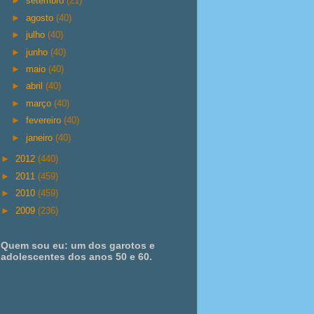
►
setembro
(21)
►
agosto
(40)
►
julho
(40)
►
junho
(40)
►
maio
(40)
►
abril
(40)
►
março
(40)
►
fevereiro
(40)
►
janeiro
(40)
►
2012
(440)
►
2011
(459)
►
2010
(459)
►
2009
(236)
Quem sou eu: um dos garotos e
adolescentes dos anos 50 e 60.