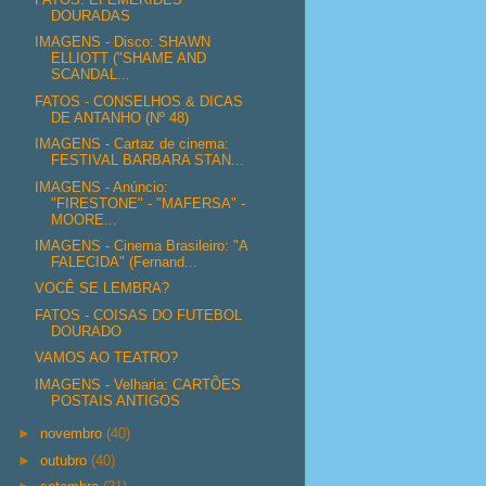
DOURADAS
IMAGENS - Disco: SHAWN
ELLIOTT ("SHAME AND
SCANDAL...
FATOS - CONSELHOS & DICAS
DE ANTANHO (Nº 48)
IMAGENS - Cartaz de cinema:
FESTIVAL BARBARA STAN...
IMAGENS - Anúncio:
"FIRESTONE" - "MAFERSA" -
MOORE...
IMAGENS - Cinema Brasileiro: "A
FALECIDA" (Fernand...
VOCÊ SE LEMBRA?
FATOS - COISAS DO FUTEBOL
DOURADO
VAMOS AO TEATRO?
IMAGENS - Velharia: CARTÕES
POSTAIS ANTIGOS
►
novembro
(40)
►
outubro
(40)