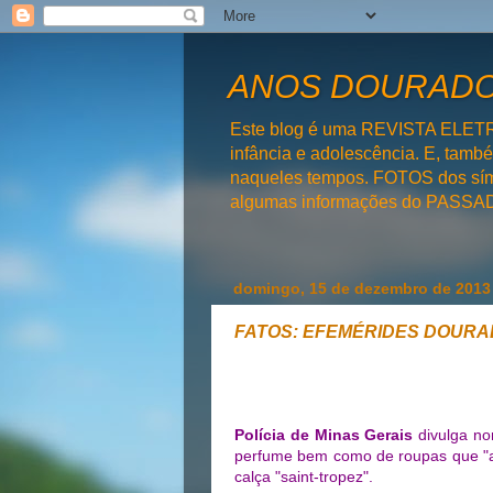
ANOS DOURADOS
Este blog é uma REVISTA ELET
infância e adolescência. E, tam
naqueles tempos. FOTOS dos símb
algumas informações do PAS
domingo, 15 de dezembro de 2013
FATOS: EFEMÉRIDES DOUR
Polícia de Minas Gerais
divulga n
perfume bem como de roupas que "at
calça "saint-tropez".