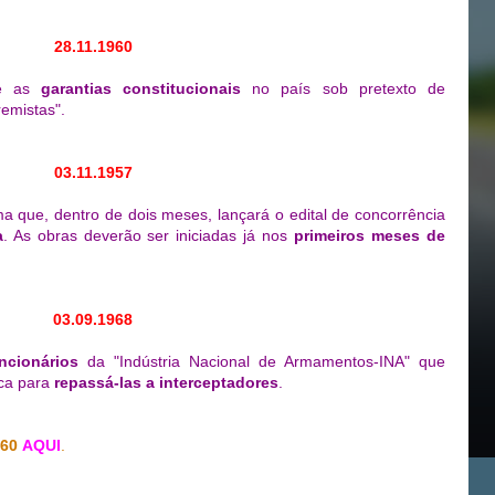
28.11.1960
e as
garantias constitucionais
no país sob pretexto de
remistas".
03.11.1957
a que, dentro de dois meses, lançará o edital de concorrência
a
. As obras deverão ser iniciadas já nos
primeiros meses de
03.09.1968
ncionários
da "Indústria Nacional de Armamentos-INA" que
ica para
repassá-las a interceptadores
.
 60
AQUI
.