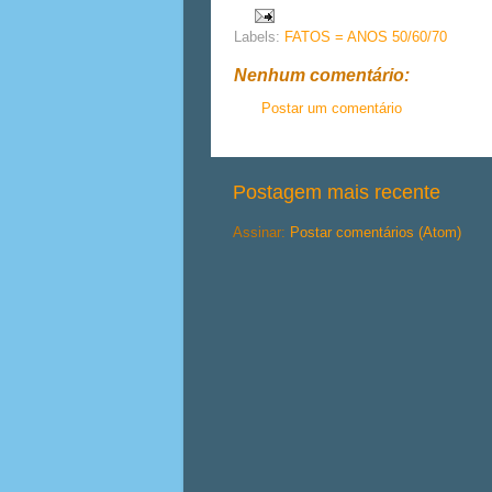
Labels:
FATOS = ANOS 50/60/70
Nenhum comentário:
Postar um comentário
Postagem mais recente
Assinar:
Postar comentários (Atom)