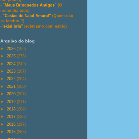
-
"Meus Brinquedos Antigos"
(O
nome diz tudo)
-
"Cestas de Natal Amaral"
(Quem não
se lembra ?)
-
"ekislibris"
(ecletismo com estilo)
Arquivo do blog
►
2026
(168)
►
2025
(276)
►
2024
(249)
►
2023
(287)
►
2022
(294)
►
2021
(300)
►
2020
(207)
►
2019
(211)
►
2018
(204)
►
2017
(226)
►
2016
(297)
►
2015
(368)