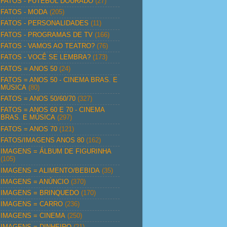
FATOS - FUTEBOL DOURADO
(27)
FATOS - MODA
(205)
FATOS - PERSONALIDADES
(11)
FATOS - PROGRAMAS DE TV
(166)
FATOS - VAMOS AO TEATRO?
(76)
FATOS - VOCÊ SE LEMBRA?
(173)
FATOS = ANOS 50
(24)
FATOS = ANOS 50 - CINEMA BRAS. E
MÚSICA
(80)
FATOS = ANOS 50/60/70
(327)
FATOS = ANOS 60 E 70 - CINEMA
BRAS. E MÚSICA
(297)
FATOS = ANOS 70
(121)
FATOS/IMAGENS ANOS 80
(162)
IMAGENS = ÁLBUM DE FIGURINHA
(105)
IMAGENS = ALIMENTO/BEBIDA
(35)
IMAGENS = ANÚNCIO
(370)
IMAGENS = BRINQUEDO
(170)
IMAGENS = CARRO
(236)
IMAGENS = CINEMA
(250)
IMAGENS = DINHEIRO
(21)