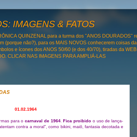
: IMAGENS & FATOS
RÔNICA QUINZENAL para a turma dos "ANOS DOURADOS" rel
bém (porque não?), para os MAIS NOVOS conhecerem coisas da
olos e ícones dos ANOS 50/60 (e dos 40/70), tiradas da WEB 
SADO. CLICAR NAS IMAGENS PARA AMPLIÁ-LAS
ADAS
01.02.1964
ormas para o
carnaval de 1964
.
Fica proibido
o uso de lança-
entam contra a moral", como bikini, maiô, fantasia decotada e