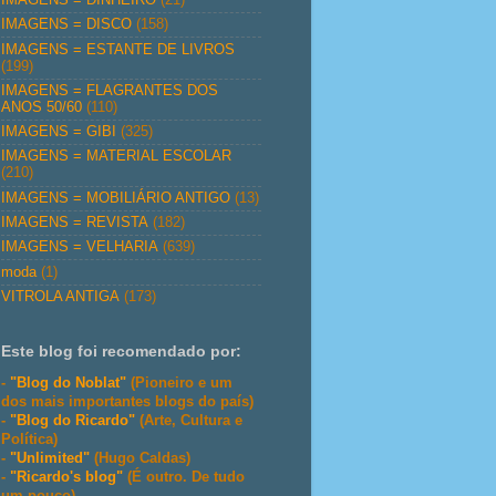
IMAGENS = DISCO
(158)
IMAGENS = ESTANTE DE LIVROS
(199)
IMAGENS = FLAGRANTES DOS
ANOS 50/60
(110)
IMAGENS = GIBI
(325)
IMAGENS = MATERIAL ESCOLAR
(210)
IMAGENS = MOBILIÁRIO ANTIGO
(13)
IMAGENS = REVISTA
(182)
IMAGENS = VELHARIA
(639)
moda
(1)
VITROLA ANTIGA
(173)
Este blog foi recomendado por:
-
"Blog do Noblat"
(Pioneiro e um
dos mais importantes blogs do país)
-
"Blog do Ricardo"
(Arte, Cultura e
Política)
-
"Unlimited"
(Hugo Caldas)
-
"Ricardo's blog"
(É outro. De tudo
um pouco)