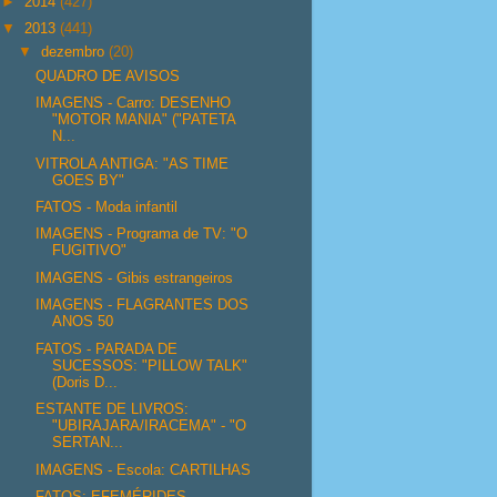
►
2014
(427)
▼
2013
(441)
▼
dezembro
(20)
QUADRO DE AVISOS
IMAGENS - Carro: DESENHO
"MOTOR MANIA" ("PATETA
N...
VITROLA ANTIGA: "AS TIME
GOES BY"
FATOS - Moda infantil
IMAGENS - Programa de TV: "O
FUGITIVO"
IMAGENS - Gibis estrangeiros
IMAGENS - FLAGRANTES DOS
ANOS 50
FATOS - PARADA DE
SUCESSOS: "PILLOW TALK"
(Doris D...
ESTANTE DE LIVROS:
"UBIRAJARA/IRACEMA" - "O
SERTAN...
IMAGENS - Escola: CARTILHAS
FATOS: EFEMÉRIDES