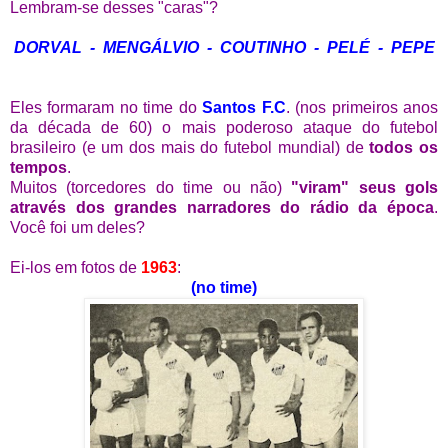
Lembram-se desses "caras"?
DORVAL - MENGÁLVIO - COUTINHO - PELÉ - PEPE
Eles formaram no
time do
Santos F.C
. (nos primeiros anos
da década de 60) o mais poderoso ataque do futebol
brasileiro (e um dos mais do futebol mundial) de
todos os
tempos
.
Muitos (torcedores do time ou não)
"viram" seus gols
através dos grandes narradores do rádio da época
.
Você foi um deles?
Ei-los em fotos de
1963
:
(no time)