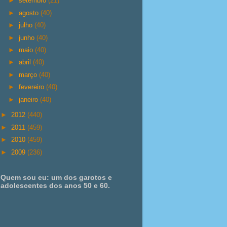
►
setembro
(21)
►
agosto
(40)
►
julho
(40)
►
junho
(40)
►
maio
(40)
►
abril
(40)
►
março
(40)
►
fevereiro
(40)
►
janeiro
(40)
►
2012
(440)
►
2011
(459)
►
2010
(459)
►
2009
(236)
Quem sou eu: um dos garotos e
adolescentes dos anos 50 e 60.