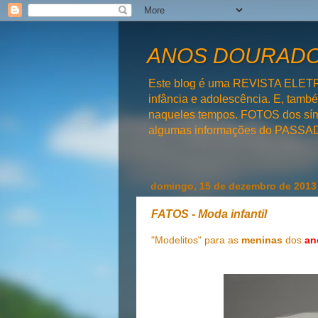
ANOS DOURADOS
Este blog é uma REVISTA ELET
infância e adolescência. E, tam
naqueles tempos. FOTOS dos símb
algumas informações do PAS
domingo, 15 de dezembro de 2013
FATOS - Moda infantil
"Modelitos" para as
meninas
dos
an