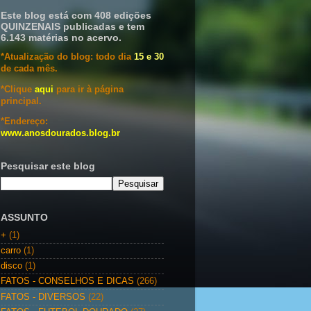
Este blog está com 408 edições
QUINZENAIS publicadas e tem
6.143 matérias no acervo.
*Atualização do blog: todo dia
15 e 30
de cada mês.
*Clique
aqui
para ir à página
principal.
*Endereço:
www.anosdourados.blog.br
Pesquisar este blog
ASSUNTO
+
(1)
carro
(1)
disco
(1)
FATOS - CONSELHOS E DICAS
(266)
FATOS - DIVERSOS
(22)