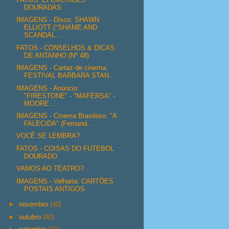
DOURADAS
IMAGENS - Disco: SHAWN
ELLIOTT ("SHAME AND
SCANDAL...
FATOS - CONSELHOS & DICAS
DE ANTANHO (Nº 48)
IMAGENS - Cartaz de cinema:
FESTIVAL BARBARA STAN...
IMAGENS - Anúncio:
"FIRESTONE" - "MAFERSA" -
MOORE...
IMAGENS - Cinema Brasileiro: "A
FALECIDA" (Fernand...
VOCÊ SE LEMBRA?
FATOS - COISAS DO FUTEBOL
DOURADO
VAMOS AO TEATRO?
IMAGENS - Velharia: CARTÕES
POSTAIS ANTIGOS
►
novembro
(40)
►
outubro
(40)