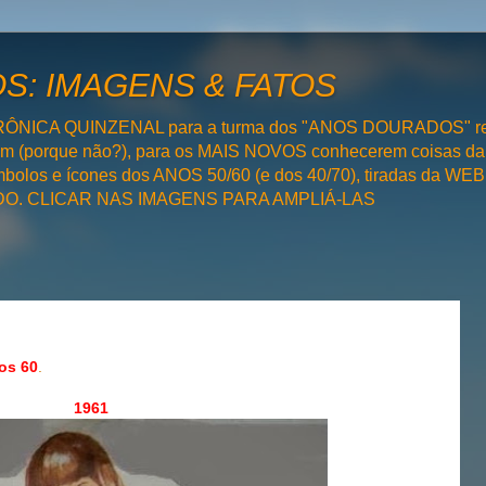
: IMAGENS & FATOS
RÔNICA QUINZENAL para a turma dos "ANOS DOURADOS" rel
bém (porque não?), para os MAIS NOVOS conhecerem coisas da
olos e ícones dos ANOS 50/60 (e dos 40/70), tiradas da WEB 
SADO. CLICAR NAS IMAGENS PARA AMPLIÁ-LAS
os 60
.
1961