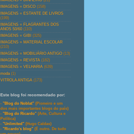
IMAGENS = DISCO
(158)
IMAGENS = ESTANTE DE LIVROS
(199)
IMAGENS = FLAGRANTES DOS
ANOS 50/60
(110)
IMAGENS = GIBI
(325)
IMAGENS = MATERIAL ESCOLAR
(210)
IMAGENS = MOBILIÁRIO ANTIGO
(13)
IMAGENS = REVISTA
(182)
IMAGENS = VELHARIA
(639)
moda
(1)
VITROLA ANTIGA
(173)
Este blog foi recomendado por:
-
"Blog do Noblat"
(Pioneiro e um
dos mais importantes blogs do país)
-
"Blog do Ricardo"
(Arte, Cultura e
Política)
-
"Unlimited"
(Hugo Caldas)
-
"Ricardo's blog"
(É outro. De tudo
um pouco)