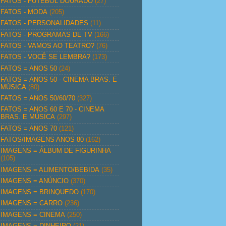
FATOS - FUTEBOL DOURADO
(27)
FATOS - MODA
(205)
FATOS - PERSONALIDADES
(11)
FATOS - PROGRAMAS DE TV
(166)
FATOS - VAMOS AO TEATRO?
(76)
FATOS - VOCÊ SE LEMBRA?
(173)
FATOS = ANOS 50
(24)
FATOS = ANOS 50 - CINEMA BRAS. E
MÚSICA
(80)
FATOS = ANOS 50/60/70
(327)
FATOS = ANOS 60 E 70 - CINEMA
BRAS. E MÚSICA
(297)
FATOS = ANOS 70
(121)
FATOS/IMAGENS ANOS 80
(162)
IMAGENS = ÁLBUM DE FIGURINHA
(105)
IMAGENS = ALIMENTO/BEBIDA
(35)
IMAGENS = ANÚNCIO
(370)
IMAGENS = BRINQUEDO
(170)
IMAGENS = CARRO
(236)
IMAGENS = CINEMA
(250)
IMAGENS = DINHEIRO
(21)