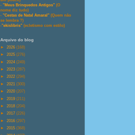
-
"Meus Brinquedos Antigos"
(O
nome diz tudo)
-
"Cestas de Natal Amaral"
(Quem não
se lembra ?)
-
"ekislibris"
(ecletismo com estilo)
Arquivo do blog
►
2026
(168)
►
2025
(276)
►
2024
(249)
►
2023
(287)
►
2022
(294)
►
2021
(300)
►
2020
(207)
►
2019
(211)
►
2018
(204)
►
2017
(226)
►
2016
(297)
►
2015
(368)