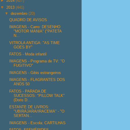
►
2014
(427)
▼
2013
(441)
▼
dezembro
(20)
QUADRO DE AVISOS
IMAGENS - Carro: DESENHO
"MOTOR MANIA" ("PATETA
N...
VITROLA ANTIGA: "AS TIME
GOES BY"
FATOS - Moda infantil
IMAGENS - Programa de TV: "O
FUGITIVO"
IMAGENS - Gibis estrangeiros
IMAGENS - FLAGRANTES DOS
ANOS 50
FATOS - PARADA DE
SUCESSOS: "PILLOW TALK"
(Doris D...
ESTANTE DE LIVROS:
"UBIRAJARA/IRACEMA" - "O
SERTAN...
IMAGENS - Escola: CARTILHAS
FATOS: EFEMÉRIDES