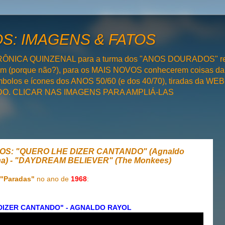
: IMAGENS & FATOS
RÔNICA QUINZENAL para a turma dos "ANOS DOURADOS" rel
bém (porque não?), para os MAIS NOVOS conhecerem coisas da
olos e ícones dos ANOS 50/60 (e dos 40/70), tiradas da WEB 
SADO. CLICAR NAS IMAGENS PARA AMPLIÁ-LAS
OS: "QUERO LHE DIZER CANTANDO" (Agnaldo
gina) - "DAYDREAM BELIEVER" (The Monkees)
"Paradas"
no ano de
1968
:
DIZER CANTANDO" - AGNALDO RAYOL