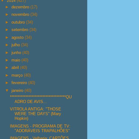
▼
2014
(427)
►
dezembro
(17)
►
novembro
(34)
►
outubro
(34)
►
setembro
(34)
►
agosto
(34)
►
julho
(34)
►
junho
(40)
►
maio
(40)
►
abril
(40)
►
março
(40)
►
fevereiro
(40)
▼
janeiro
(40)
************************************QU
ADRO DE AVIS...
VITROLA ANTIGA: "THOSE
WERE THE DAYS" (Mary
Hopkin)
IMAGENS - PROGRAMA DE TV:
"ADORÁVEIS TRAPALHÕES"
IMAGENS - Velharia: CARTÕES