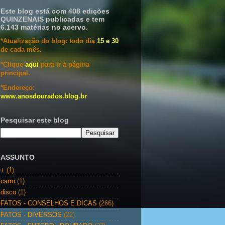
Este blog está com 408 edições
QUINZENAIS publicadas e tem
6.143 matérias no acervo.
*Atualização do blog: todo dia
15 e 30
de cada mês.
*Clique
aqui
para ir à página
principal.
*Endereço:
www.anosdourados.blog.br
Pesquisar este blog
ASSUNTO
+
(1)
carro
(1)
disco
(1)
FATOS - CONSELHOS E DICAS
(266)
FATOS - DIVERSOS
(22)