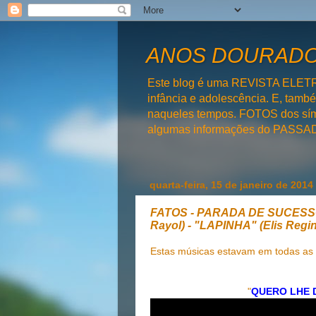
ANOS DOURADOS
Este blog é uma REVISTA ELET
infância e adolescência. E, tam
naqueles tempos. FOTOS dos símb
algumas informações do PAS
quarta-feira, 15 de janeiro de 2014
FATOS - PARADA DE SUCESS
Rayol) - "LAPINHA" (Elis Re
Estas músicas estavam em todas as
"
QUERO LHE 