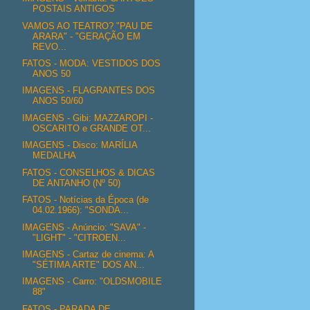
POSTAIS ANTIGOS
VAMOS AO TEATRO? "PAU DE
ARARA" - "GERAÇÃO EM
REVO...
FATOS - MODA: VESTIDOS DOS
ANOS 50
IMAGENS - FLAGRANTES DOS
ANOS 50/60
IMAGENS - Gibi: MAZZAROPI -
OSCARITO e GRANDE OT...
IMAGENS - Disco: MARÍLIA
MEDALHA
FATOS - CONSELHOS & DICAS
DE ANTANHO (Nº 50)
FATOS - Notícias da Época (de
04.02.1966): "SONDA...
IMAGENS - Anúncio: "SAVA" -
"LIGHT" - "CITROEN...
IMAGENS - Cartaz de cinema: A
"SÉTIMA ARTE" DOS AN...
IMAGENS - Carro: "OLDSMOBILE
88"
FATOS - PARADA DE