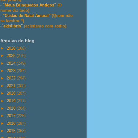
-
"Meus Brinquedos Antigos"
(O
nome diz tudo)
-
"Cestas de Natal Amaral"
(Quem não
se lembra ?)
-
"ekislibris"
(ecletismo com estilo)
Arquivo do blog
►
2026
(168)
►
2025
(276)
►
2024
(249)
►
2023
(287)
►
2022
(294)
►
2021
(300)
►
2020
(207)
►
2019
(211)
►
2018
(204)
►
2017
(226)
►
2016
(297)
►
2015
(368)