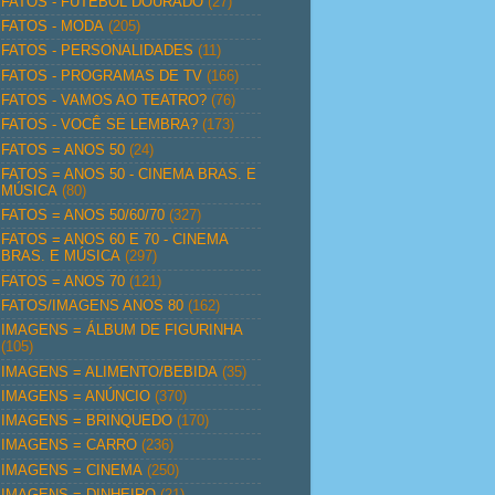
FATOS - FUTEBOL DOURADO
(27)
FATOS - MODA
(205)
FATOS - PERSONALIDADES
(11)
FATOS - PROGRAMAS DE TV
(166)
FATOS - VAMOS AO TEATRO?
(76)
FATOS - VOCÊ SE LEMBRA?
(173)
FATOS = ANOS 50
(24)
FATOS = ANOS 50 - CINEMA BRAS. E
MÚSICA
(80)
FATOS = ANOS 50/60/70
(327)
FATOS = ANOS 60 E 70 - CINEMA
BRAS. E MÚSICA
(297)
FATOS = ANOS 70
(121)
FATOS/IMAGENS ANOS 80
(162)
IMAGENS = ÁLBUM DE FIGURINHA
(105)
IMAGENS = ALIMENTO/BEBIDA
(35)
IMAGENS = ANÚNCIO
(370)
IMAGENS = BRINQUEDO
(170)
IMAGENS = CARRO
(236)
IMAGENS = CINEMA
(250)
IMAGENS = DINHEIRO
(21)