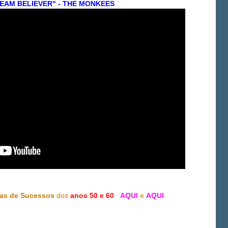
EAM BELIEVER" - THE MONKEES
as de Sucessos
dos
anos 50 e 60
AQUI
e
AQUI
.