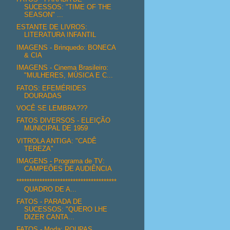
SUCESSOS: "TIME OF THE
SEASON" ...
ESTANTE DE LIVROS:
LITERATURA INFANTIL
IMAGENS - Brinquedo: BONECA
& CIA
IMAGENS - Cinema Brasileiro:
"MULHERES, MÚSICA E C...
FATOS: EFEMÉRIDES
DOURADAS
VOCÊ SE LEMBRA???
FATOS DIVERSOS - ELEIÇÃO
MUNICIPAL DE 1959
VITROLA ANTIGA: "CADÊ
TEREZA"
IMAGENS - Programa de TV:
CAMPEÕES DE AUDIÊNCIA
***************************************
QUADRO DE A...
FATOS - PARADA DE
SUCESSOS: "QUERO LHE
DIZER CANTA...
FATOS - Moda: ROUPAS