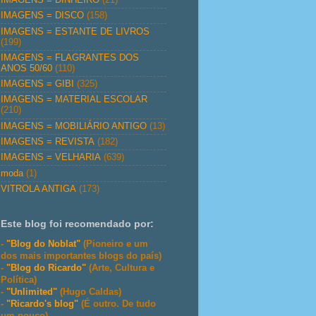
IMAGENS = DISCO
(158)
IMAGENS = ESTANTE DE LIVROS
(199)
IMAGENS = FLAGRANTES DOS
ANOS 50/60
(110)
IMAGENS = GIBI
(325)
IMAGENS = MATERIAL ESCOLAR
(210)
IMAGENS = MOBILIÁRIO ANTIGO
(13)
IMAGENS = REVISTA
(182)
IMAGENS = VELHARIA
(639)
moda
(1)
VITROLA ANTIGA
(173)
Este blog foi recomendado por:
-
"Blog do Noblat"
(Pioneiro e um
dos mais importantes blogs do país)
-
"Blog do Ricardo"
(Arte, Cultura e
Política)
-
"Unlimited"
(Hugo Caldas)
-
"Ricardo's blog"
(É outro. De tudo
um pouco)