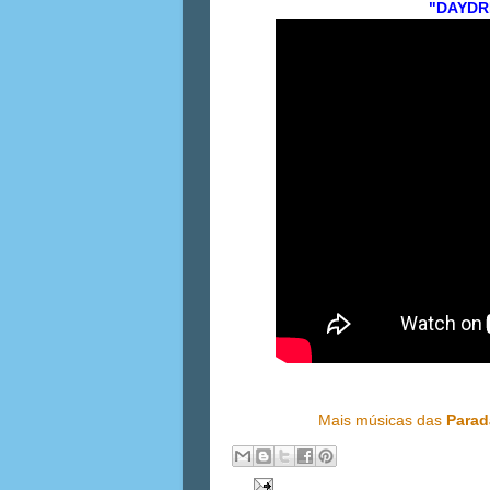
"DAYDR
Mais músicas das
Parad