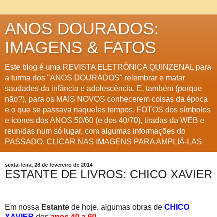
ANOS DOURADOS:
IMAGENS & FATOS
Este blog é uma REVISTA ELETRÔNICA QUINZENAL para
a turma dos "ANOS DOURADOS" relembrar e matar
saudades da infância e adolescência. E, também (porque
não?), para os MAIS NOVOS conhecerem coisas da época
e o que se passava naqueles tempos. FOTOS dos símbolos
e ícones dos ANOS 50/60 (e dos 40/70), tiradas da WEB e
reunidas num só lugar, com algumas informações do
PASSADO. CLICAR NAS IMAGENS PARA AMPLIÁ-LAS
sexta-feira, 28 de fevereiro de 2014
ESTANTE DE LIVROS: CHICO XAVIER
Em nossa
Estante
de hoje, algumas obras de
CHICO
XAVIER
dos
anos 40 a 60
.