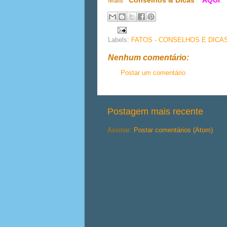
Mais
"Conselhos & Dicas"
AQUI
.
Labels:
FATOS - CONSELHOS E DICA
Nenhum comentário:
Postar um comentário
Postagem mais recente
Assinar:
Postar comentários (Atom)