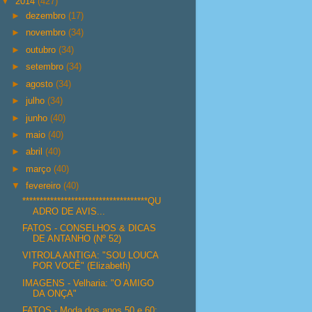
▼
2014
(427)
►
dezembro
(17)
►
novembro
(34)
►
outubro
(34)
►
setembro
(34)
►
agosto
(34)
►
julho
(34)
►
junho
(40)
►
maio
(40)
►
abril
(40)
►
março
(40)
▼
fevereiro
(40)
************************************QU
ADRO DE AVIS...
FATOS - CONSELHOS & DICAS
DE ANTANHO (Nº 52)
VITROLA ANTIGA: "SOU LOUCA
POR VOCÊ" (Elizabeth)
IMAGENS - Velharia: "O AMIGO
DA ONÇA"
FATOS - Moda dos anos 50 e 60: