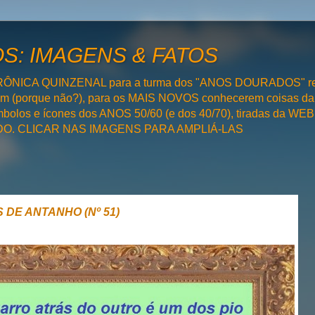
: IMAGENS & FATOS
RÔNICA QUINZENAL para a turma dos "ANOS DOURADOS" rel
bém (porque não?), para os MAIS NOVOS conhecerem coisas da
olos e ícones dos ANOS 50/60 (e dos 40/70), tiradas da WEB 
SADO. CLICAR NAS IMAGENS PARA AMPLIÁ-LAS
 DE ANTANHO (Nº 51)