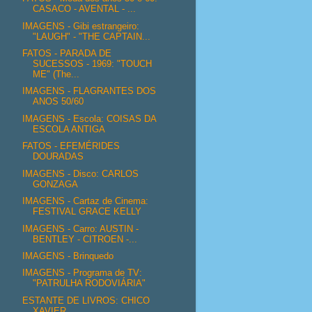
CASACO - AVENTAL - ...
IMAGENS - Gibi estrangeiro:
"LAUGH" - "THE CAPTAIN...
FATOS - PARADA DE
SUCESSOS - 1969: "TOUCH
ME" (The...
IMAGENS - FLAGRANTES DOS
ANOS 50/60
IMAGENS - Escola: COISAS DA
ESCOLA ANTIGA
FATOS - EFEMÉRIDES
DOURADAS
IMAGENS - Disco: CARLOS
GONZAGA
IMAGENS - Cartaz de Cinema:
FESTIVAL GRACE KELLY
IMAGENS - Carro: AUSTIN -
BENTLEY - CITROEN -...
IMAGENS - Brinquedo
IMAGENS - Programa de TV:
"PATRULHA RODOVIÁRIA"
ESTANTE DE LIVROS: CHICO
XAVIER