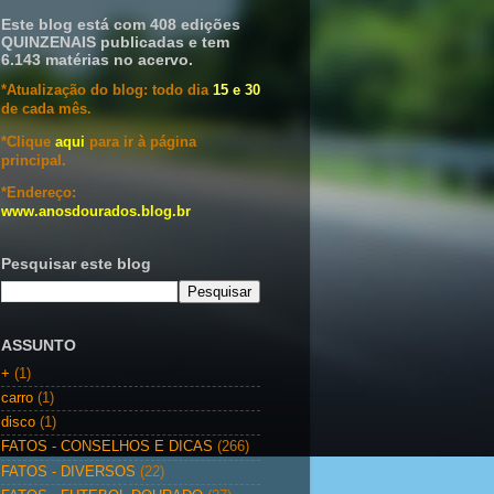
Este blog está com 408 edições
QUINZENAIS publicadas e tem
6.143 matérias no acervo.
*Atualização do blog: todo dia
15 e 30
de cada mês.
*Clique
aqui
para ir à página
principal.
*Endereço:
www.anosdourados.blog.br
Pesquisar este blog
ASSUNTO
+
(1)
carro
(1)
disco
(1)
FATOS - CONSELHOS E DICAS
(266)
FATOS - DIVERSOS
(22)