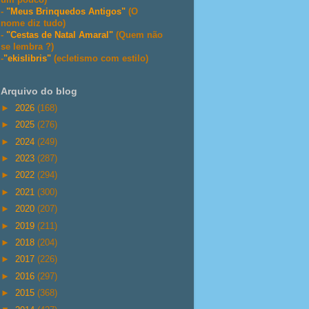
-
"Meus Brinquedos Antigos"
(O
nome diz tudo)
-
"Cestas de Natal Amaral"
(Quem não
se lembra ?)
-
"ekislibris"
(ecletismo com estilo)
Arquivo do blog
►
2026
(168)
►
2025
(276)
►
2024
(249)
►
2023
(287)
►
2022
(294)
►
2021
(300)
►
2020
(207)
►
2019
(211)
►
2018
(204)
►
2017
(226)
►
2016
(297)
►
2015
(368)