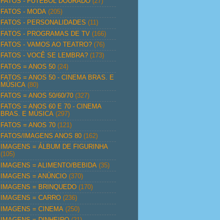
FATOS - FUTEBOL DOURADO
(27)
FATOS - MODA
(205)
FATOS - PERSONALIDADES
(11)
FATOS - PROGRAMAS DE TV
(166)
FATOS - VAMOS AO TEATRO?
(76)
FATOS - VOCÊ SE LEMBRA?
(173)
FATOS = ANOS 50
(24)
FATOS = ANOS 50 - CINEMA BRAS. E
MÚSICA
(80)
FATOS = ANOS 50/60/70
(327)
FATOS = ANOS 60 E 70 - CINEMA
BRAS. E MÚSICA
(297)
FATOS = ANOS 70
(121)
FATOS/IMAGENS ANOS 80
(162)
IMAGENS = ÁLBUM DE FIGURINHA
(105)
IMAGENS = ALIMENTO/BEBIDA
(35)
IMAGENS = ANÚNCIO
(370)
IMAGENS = BRINQUEDO
(170)
IMAGENS = CARRO
(236)
IMAGENS = CINEMA
(250)
IMAGENS = DINHEIRO
(21)