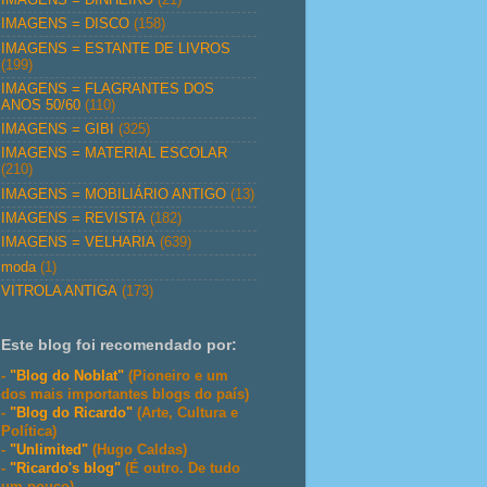
IMAGENS = DISCO
(158)
IMAGENS = ESTANTE DE LIVROS
(199)
IMAGENS = FLAGRANTES DOS
ANOS 50/60
(110)
IMAGENS = GIBI
(325)
IMAGENS = MATERIAL ESCOLAR
(210)
IMAGENS = MOBILIÁRIO ANTIGO
(13)
IMAGENS = REVISTA
(182)
IMAGENS = VELHARIA
(639)
moda
(1)
VITROLA ANTIGA
(173)
Este blog foi recomendado por:
-
"Blog do Noblat"
(Pioneiro e um
dos mais importantes blogs do país)
-
"Blog do Ricardo"
(Arte, Cultura e
Política)
-
"Unlimited"
(Hugo Caldas)
-
"Ricardo's blog"
(É outro. De tudo
um pouco)