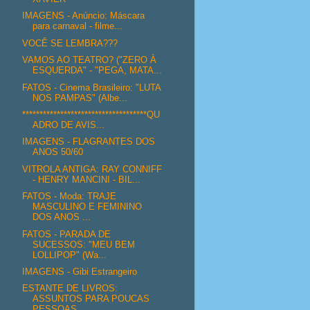
IMAGENS - Anúncio: Máscara
para carnaval - filme...
VOCÊ SE LEMBRA???
VAMOS AO TEATRO? ("ZERO À
ESQUERDA" - "PEGA, MATA...
FATOS - Cinema Brasileiro: "LUTA
NOS PAMPAS" (Albe...
************************************QU
ADRO DE AVIS...
IMAGENS - FLAGRANTES DOS
ANOS 50/60
VITROLA ANTIGA: RAY CONNIFF
- HENRY MANCINI - BIL...
FATOS - Moda: TRAJE
MASCULINO E FEMININO
DOS ANOS ...
FATOS - PARADA DE
SUCESSOS: "MEU BEM
LOLLIPOP" (Wa...
IMAGENS - Gibi Estrangeiro
ESTANTE DE LIVROS:
ASSUNTOS PARA POUCAS
PESSOAS