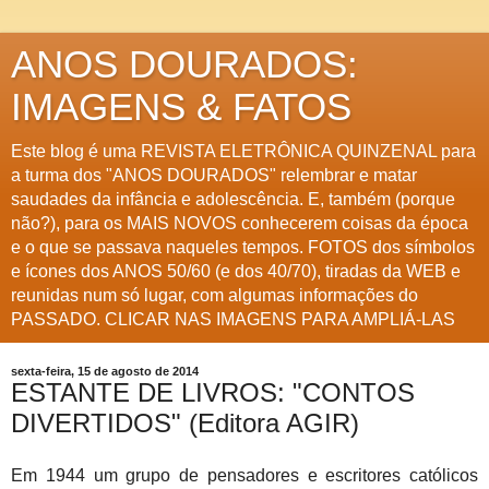
ANOS DOURADOS:
IMAGENS & FATOS
Este blog é uma REVISTA ELETRÔNICA QUINZENAL para
a turma dos "ANOS DOURADOS" relembrar e matar
saudades da infância e adolescência. E, também (porque
não?), para os MAIS NOVOS conhecerem coisas da época
e o que se passava naqueles tempos. FOTOS dos símbolos
e ícones dos ANOS 50/60 (e dos 40/70), tiradas da WEB e
reunidas num só lugar, com algumas informações do
PASSADO. CLICAR NAS IMAGENS PARA AMPLIÁ-LAS
sexta-feira, 15 de agosto de 2014
ESTANTE DE LIVROS: "CONTOS
DIVERTIDOS" (Editora AGIR)
Em 1944 um grupo de pensadores e escritores católicos