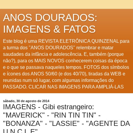
ANOS DOURADOS:
IMAGENS & FATOS
Este blog é uma REVISTA ELETRÔNICA QUINZENAL para
a turma dos "ANOS DOURADOS" relembrar e matar
saudades da infância e adolescência. E, também (porque
não?), para os MAIS NOVOS conhecerem coisas da época
e o que se passava naqueles tempos. FOTOS dos símbolos
e ícones dos ANOS 50/60 (e dos 40/70), tiradas da WEB e
reunidas num só lugar, com algumas informações do
PASSADO. CLICAR NAS IMAGENS PARA AMPLIÁ-LAS
sábado, 30 de agosto de 2014
IMAGENS - Gibi estrangeiro:
"MAVERICK" - "RIN TIN TIN" -
"BONANZA" - "LASSIE" - "AGENTE DA
U.N.C.L.E"