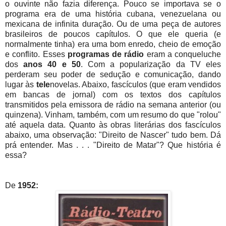
o ouvinte não fazia diferença. Pouco se importava se o
programa era de uma história cubana, venezuelana ou
mexicana de infinita duração. Ou de uma peça de autores
brasileiros de poucos capítulos. O que ele queria (e
normalmente tinha) era uma bom enredo, cheio de emoção
e conflito. Esses
programas de rádio
eram a conqueluche
dos
anos 40 e 50
. Com a popularização da TV eles
perderam seu poder de sedução e comunicação, dando
lugar às
tele
novelas. Abaixo, fascículos (que eram vendidos
em bancas de jornal) com os textos dos capítulos
transmitidos pela emissora de rádio na semana anterior (ou
quinzena). Vinham, também, com um resumo do que "rolou"
até aquela data. Quanto às obras literárias dos fascículos
abaixo, uma observação: "Direito de Nascer" tudo bem. Dá
prá entender. Mas . . . "Direito de Matar"? Que história é
essa?
De
1952: