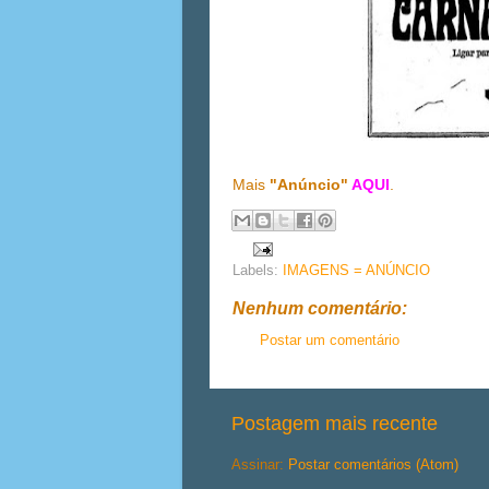
Mais
"Anúncio"
AQUI
.
Labels:
IMAGENS = ANÚNCIO
Nenhum comentário:
Postar um comentário
Postagem mais recente
Assinar:
Postar comentários (Atom)