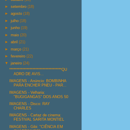
►
setembro
(18)
►
agosto
(18)
►
julho
(18)
►
junho
(19)
►
maio
(20)
►
abril
(21)
►
março
(21)
►
fevereiro
(22)
▼
janeiro
(24)
************************************QU
ADRO DE AVIS...
IMAGENS - Anúncio: BOMBINHA
PARA ENCHER PNEU - PAR...
IMAGENS - Velharia:
"BUGIGANGAS" DOS ANOS 50
IMAGENS - Disco: RAY
CHARLES
IMAGENS - Cartaz de cinema:
FESTIVAL SARITA MONTIEL
IMAGENS - Gibi: "CIÊNCIA EM