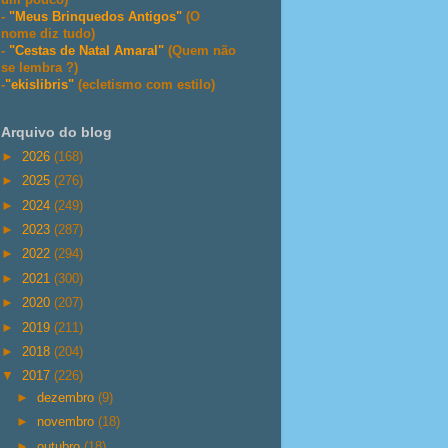
-
"Meus Brinquedos Antigos"
(O
nome diz tudo)
-
"Cestas de Natal Amaral"
(Quem não
se lembra ?)
-
"ekislibris"
(ecletismo com estilo)
Arquivo do blog
►
2026
(168)
►
2025
(276)
►
2024
(249)
►
2023
(287)
►
2022
(294)
►
2021
(300)
►
2020
(207)
►
2019
(211)
►
2018
(204)
▼
2017
(226)
►
dezembro
(9)
►
novembro
(18)
►
outubro
(18)