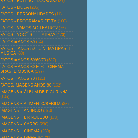
FATOS - FUTEBOL DOURADO
(27)
FATOS - MODA
(205)
FATOS - PERSONALIDADES
(11)
FATOS - PROGRAMAS DE TV
(166)
FATOS - VAMOS AO TEATRO?
(76)
FATOS - VOCÊ SE LEMBRA?
(173)
FATOS = ANOS 50
(24)
FATOS = ANOS 50 - CINEMA BRAS. E
MÚSICA
(80)
FATOS = ANOS 50/60/70
(327)
FATOS = ANOS 60 E 70 - CINEMA
BRAS. E MÚSICA
(297)
FATOS = ANOS 70
(121)
FATOS/IMAGENS ANOS 80
(162)
IMAGENS = ÁLBUM DE FIGURINHA
(105)
IMAGENS = ALIMENTO/BEBIDA
(35)
IMAGENS = ANÚNCIO
(370)
IMAGENS = BRINQUEDO
(170)
IMAGENS = CARRO
(236)
IMAGENS = CINEMA
(250)
IMAGENS = DINHEIRO
(21)