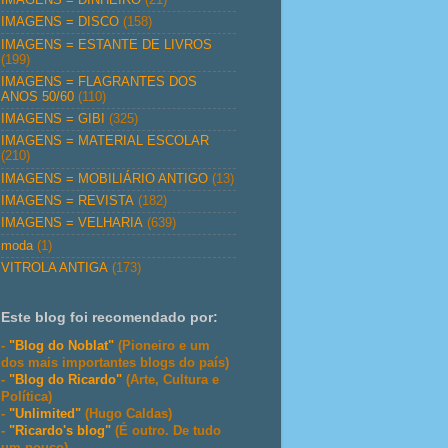
IMAGENS = DISCO
(158)
IMAGENS = ESTANTE DE LIVROS
(199)
IMAGENS = FLAGRANTES DOS
ANOS 50/60
(110)
IMAGENS = GIBI
(325)
IMAGENS = MATERIAL ESCOLAR
(210)
IMAGENS = MOBILIÁRIO ANTIGO
(13)
IMAGENS = REVISTA
(182)
IMAGENS = VELHARIA
(639)
moda
(1)
VITROLA ANTIGA
(173)
Este blog foi recomendado por:
-
"Blog do Noblat"
(Pioneiro e um
dos mais importantes blogs do país)
-
"Blog do Ricardo"
(Arte, Cultura e
Política)
-
"Unlimited"
(Hugo Caldas)
-
"Ricardo's blog"
(É outro. De tudo
um pouco)