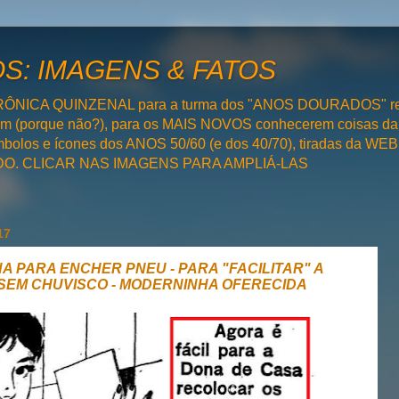
: IMAGENS & FATOS
RÔNICA QUINZENAL para a turma dos "ANOS DOURADOS" rel
bém (porque não?), para os MAIS NOVOS conhecerem coisas da
olos e ícones dos ANOS 50/60 (e dos 40/70), tiradas da WEB 
SADO. CLICAR NAS IMAGENS PARA AMPLIÁ-LAS
17
HA PARA ENCHER PNEU - PARA "FACILITAR" A
V SEM CHUVISCO - MODERNINHA OFERECIDA