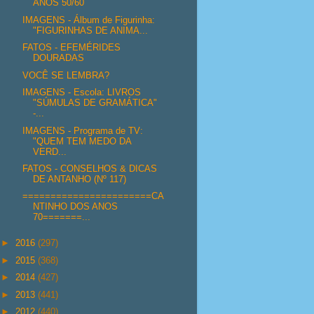
ANOS 50/60
IMAGENS - Álbum de Figurinha:
"FIGURINHAS DE ANIMA...
FATOS - EFEMÉRIDES
DOURADAS
VOCÊ SE LEMBRA?
IMAGENS - Escola: LIVROS
"SÚMULAS DE GRAMÁTICA"
-...
IMAGENS - Programa de TV:
"QUEM TEM MEDO DA
VERD...
FATOS - CONSELHOS & DICAS
DE ANTANHO (Nº 117)
=======================CA
NTINHO DOS ANOS
70=======...
►
2016
(297)
►
2015
(368)
►
2014
(427)
►
2013
(441)
►
2012
(440)