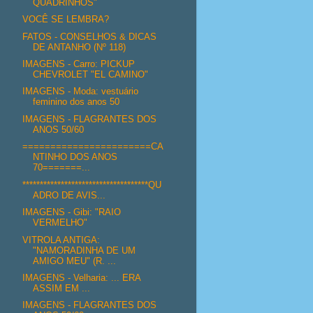
QUADRINHOS"
VOCÊ SE LEMBRA?
FATOS - CONSELHOS & DICAS
DE ANTANHO (Nº 118)
IMAGENS - Carro: PICKUP
CHEVROLET "EL CAMINO"
IMAGENS - Moda: vestuário
feminino dos anos 50
IMAGENS - FLAGRANTES DOS
ANOS 50/60
=======================CA
NTINHO DOS ANOS
70=======...
************************************QU
ADRO DE AVIS...
IMAGENS - Gibi: "RAIO
VERMELHO"
VITROLA ANTIGA:
"NAMORADINHA DE UM
AMIGO MEU" (R. ...
IMAGENS - Velharia: ... ERA
ASSIM EM ...
IMAGENS - FLAGRANTES DOS