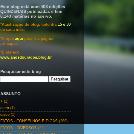
Este blog está com 408 edições
QUINZENAIS publicadas e tem
6.143 matérias no acervo.
*Atualização do blog: todo dia
15 e 30
de cada mês.
*Clique
aqui
para ir à página
principal.
*Endereço:
www.anosdourados.blog.br
Pesquisar este blog
ASSUNTO
+
(1)
carro
(1)
disco
(1)
FATOS - CONSELHOS E DICAS
(266)
FATOS - DIVERSOS
(22)