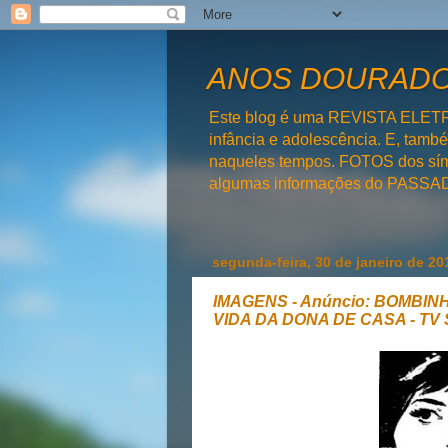
ANOS DOURADOS
Este blog é uma REVISTA ELET
infância e adolescência. E, tam
naqueles tempos. FOTOS dos símb
algumas informações do PAS
segunda-feira, 30 de janeiro de 20
IMAGENS - Anúncio: BOMBIN
VIDA DA DONA DE CASA - T