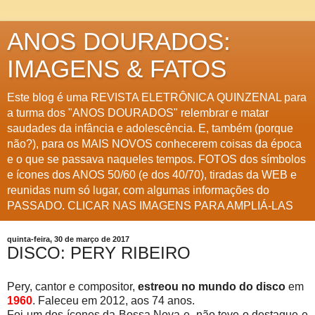
ANOS DOURADOS:
IMAGENS & FATOS
Este blog é uma REVISTA ELETRÔNICA QUINZENAL para
a turma dos "ANOS DOURADOS" relembrar e matar
saudades da infância e adolescência. E, também (porque
não?), para os MAIS NOVOS conhecerem coisas da época
e o que se passava naqueles tempos. FOTOS dos símbolos
e ícones dos ANOS 50/60 (e dos 40/70), tiradas da WEB e
reunidas num só lugar, com algumas informações do
PASSADO. CLICAR NAS IMAGENS PARA AMPLIÁ-LAS
quinta-feira, 30 de março de 2017
DISCO: PERY RIBEIRO
Pery, cantor e compositor,
estreou no mundo do disco
em
1960
. Faleceu em 2012, aos 74 anos.
Foi um dos ícones da Bossa Nova e não teve o destaque e