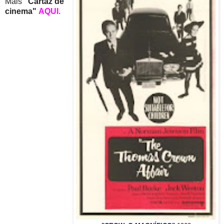
Mais
"Cartaz de
cinema"
AQUI
.