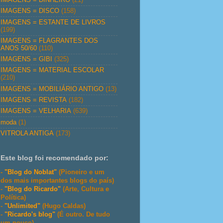
IMAGENS = DISCO
(158)
IMAGENS = ESTANTE DE LIVROS
(199)
IMAGENS = FLAGRANTES DOS
ANOS 50/60
(110)
IMAGENS = GIBI
(325)
IMAGENS = MATERIAL ESCOLAR
(210)
IMAGENS = MOBILIÁRIO ANTIGO
(13)
IMAGENS = REVISTA
(182)
IMAGENS = VELHARIA
(639)
moda
(1)
VITROLA ANTIGA
(173)
Este blog foi recomendado por:
-
"Blog do Noblat"
(Pioneiro e um
dos mais importantes blogs do país)
-
"Blog do Ricardo"
(Arte, Cultura e
Política)
-
"Unlimited"
(Hugo Caldas)
-
"Ricardo's blog"
(É outro. De tudo
um pouco)