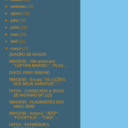
►
setembro
(18)
►
agosto
(18)
►
julho
(18)
►
junho
(19)
►
maio
(20)
►
abril
(21)
▼
março
(21)
QUADRO DE AVISOS
IMAGENS - Gibi americano:
"CAPTAIN MARVEL" - "PLAS...
DISCO: PERY RIBEIRO
IMAGENS - Escola: "AS LIÇÕES
DOS MEUS GAROTOS" - "...
FATOS - CONSELHOS & DICAS
DE ANTANHO (Nº 122)
IMAGENS - FLAGRANTES DOS
ANOS 50/60
IMAGENS - Anúncio: "JEEP" -
"FOTOPTICA" - "TUKA" -...
FATOS - EFEMÉRIDES