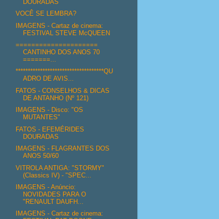
DOURADAS
VOCÊ SE LEMBRA?
IMAGENS - Cartaz de cinema:
FESTIVAL STEVE McQUEEN
=====================
CANTINHO DOS ANOS 70
=======...
************************************QU
ADRO DE AVIS...
FATOS - CONSELHOS & DICAS
DE ANTANHO (Nº 121)
IMAGENS - Disco: "OS
MUTANTES"
FATOS - EFEMÉRIDES
DOURADAS
IMAGENS - FLAGRANTES DOS
ANOS 50/60
VITROLA ANTIGA: "STORMY"
(Classics IV) - "SPEC...
IMAGENS - Anúncio:
NOVIDADES PARA O
"RENAULT DAUFH...
IMAGENS - Cartaz de cinema: