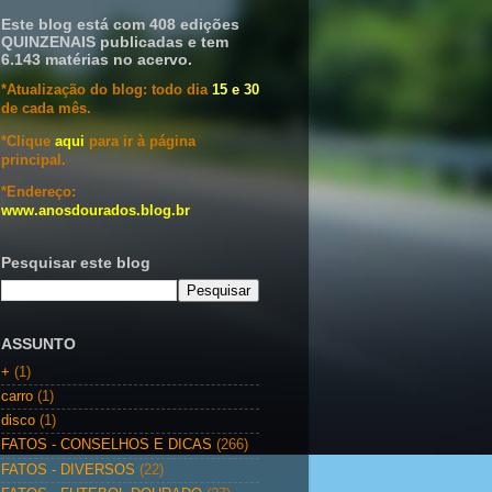
Este blog está com 408 edições
QUINZENAIS publicadas e tem
6.143 matérias no acervo.
*Atualização do blog: todo dia
15 e 30
de cada mês.
*Clique
aqui
para ir à página
principal.
*Endereço:
www.anosdourados.blog.br
Pesquisar este blog
ASSUNTO
+
(1)
carro
(1)
disco
(1)
FATOS - CONSELHOS E DICAS
(266)
FATOS - DIVERSOS
(22)