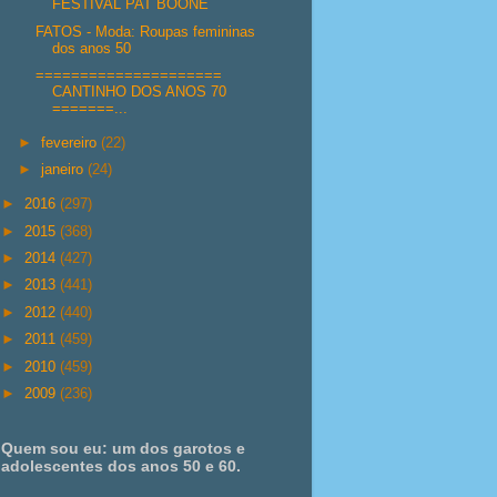
FESTIVAL PAT BOONE
FATOS - Moda: Roupas femininas
dos anos 50
=====================
CANTINHO DOS ANOS 70
=======...
►
fevereiro
(22)
►
janeiro
(24)
►
2016
(297)
►
2015
(368)
►
2014
(427)
►
2013
(441)
►
2012
(440)
►
2011
(459)
►
2010
(459)
►
2009
(236)
Quem sou eu: um dos garotos e
adolescentes dos anos 50 e 60.