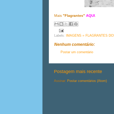
Mais
"Flagrantes"
AQUI
.
Labels:
IMAGENS = FLAGRANTES DOS
Nenhum comentário:
Postar um comentário
Postagem mais recente
Assinar:
Postar comentários (Atom)