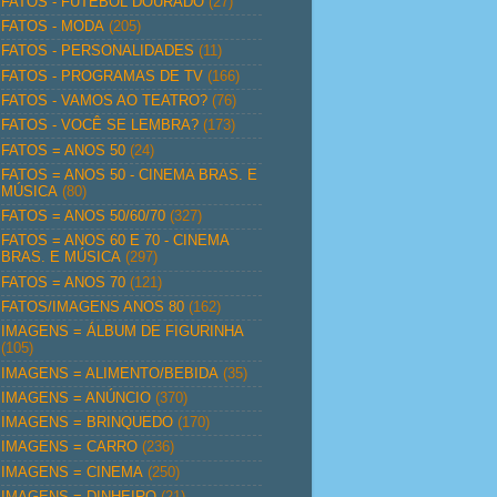
FATOS - FUTEBOL DOURADO
(27)
FATOS - MODA
(205)
FATOS - PERSONALIDADES
(11)
FATOS - PROGRAMAS DE TV
(166)
FATOS - VAMOS AO TEATRO?
(76)
FATOS - VOCÊ SE LEMBRA?
(173)
FATOS = ANOS 50
(24)
FATOS = ANOS 50 - CINEMA BRAS. E
MÚSICA
(80)
FATOS = ANOS 50/60/70
(327)
FATOS = ANOS 60 E 70 - CINEMA
BRAS. E MÚSICA
(297)
FATOS = ANOS 70
(121)
FATOS/IMAGENS ANOS 80
(162)
IMAGENS = ÁLBUM DE FIGURINHA
(105)
IMAGENS = ALIMENTO/BEBIDA
(35)
IMAGENS = ANÚNCIO
(370)
IMAGENS = BRINQUEDO
(170)
IMAGENS = CARRO
(236)
IMAGENS = CINEMA
(250)
IMAGENS = DINHEIRO
(21)