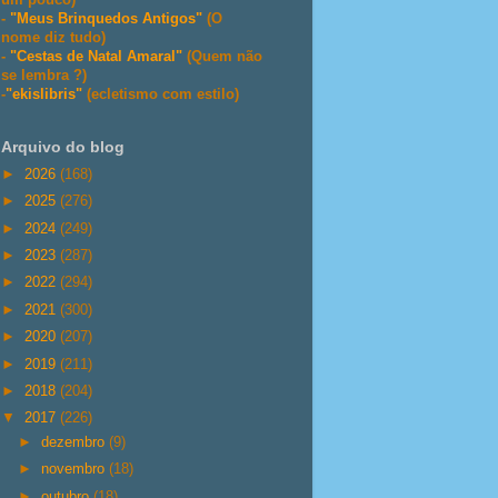
-
"Meus Brinquedos Antigos"
(O
nome diz tudo)
-
"Cestas de Natal Amaral"
(Quem não
se lembra ?)
-
"ekislibris"
(ecletismo com estilo)
Arquivo do blog
►
2026
(168)
►
2025
(276)
►
2024
(249)
►
2023
(287)
►
2022
(294)
►
2021
(300)
►
2020
(207)
►
2019
(211)
►
2018
(204)
▼
2017
(226)
►
dezembro
(9)
►
novembro
(18)
►
outubro
(18)