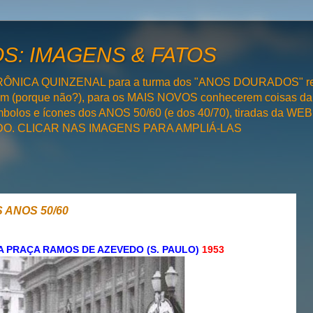
: IMAGENS & FATOS
RÔNICA QUINZENAL para a turma dos "ANOS DOURADOS" rel
bém (porque não?), para os MAIS NOVOS conhecerem coisas da
olos e ícones dos ANOS 50/60 (e dos 40/70), tiradas da WEB 
SADO. CLICAR NAS IMAGENS PARA AMPLIÁ-LAS
 ANOS 50/60
A PRAÇA RAMOS DE AZEVEDO (S. PAULO)
1953