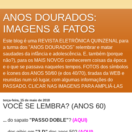
ANOS DOURADOS:
IMAGENS & FATOS
Este blog é uma REVISTA ELETRÔNICA QUINZENAL para
a turma dos "ANOS DOURADOS" relembrar e matar
saudades da infância e adolescência. E, também (porque
não?), para os MAIS NOVOS conhecerem coisas da época
e o que se passava naqueles tempos. FOTOS dos símbolos
e ícones dos ANOS 50/60 (e dos 40/70), tiradas da WEB e
reunidas num só lugar, com algumas informações do
PASSADO. CLICAR NAS IMAGENS PARA AMPLIÁ-LAS
terça-feira, 15 de maio de 2018
VOCÊ SE LEMBRA? (ANOS 60)
...
do sapato
"PASSO DOBLE"
?
(AQUI)
...
dos gibis em
"3-D"
dos anos 50?
(AQUI)