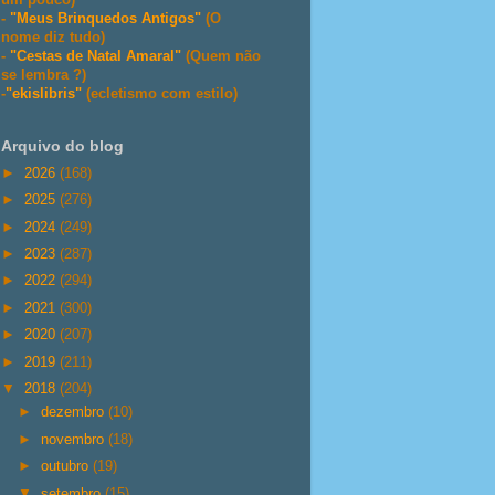
-
"Meus Brinquedos Antigos"
(O
nome diz tudo)
-
"Cestas de Natal Amaral"
(Quem não
se lembra ?)
-
"ekislibris"
(ecletismo com estilo)
Arquivo do blog
►
2026
(168)
►
2025
(276)
►
2024
(249)
►
2023
(287)
►
2022
(294)
►
2021
(300)
►
2020
(207)
►
2019
(211)
▼
2018
(204)
►
dezembro
(10)
►
novembro
(18)
►
outubro
(19)
▼
setembro
(15)