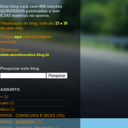
Este blog está com 408 edições
QUINZENAIS publicadas e tem
6.143 matérias no acervo.
*Atualização do blog: todo dia
15 e 30
de cada mês.
*Clique
aqui
para ir à página
principal.
*Endereço:
www.anosdourados.blog.br
Pesquisar este blog
ASSUNTO
+
(1)
carro
(1)
disco
(1)
FATOS - CONSELHOS E DICAS
(266)
FATOS - DIVERSOS
(22)