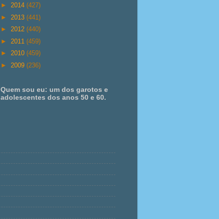
►
2014
(427)
►
2013
(441)
►
2012
(440)
►
2011
(459)
►
2010
(459)
►
2009
(236)
Quem sou eu: um dos garotos e
adolescentes dos anos 50 e 60.