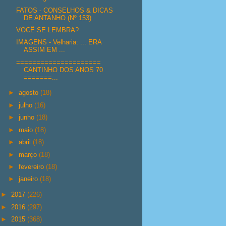
FATOS - CONSELHOS & DICAS
DE ANTANHO (Nº 153)
VOCÊ SE LEMBRA?
IMAGENS - Velharia: ... ERA
ASSIM EM ...
=====================
CANTINHO DOS ANOS 70
=======...
►
agosto
(18)
►
julho
(16)
►
junho
(18)
►
maio
(18)
►
abril
(18)
►
março
(18)
►
fevereiro
(18)
►
janeiro
(18)
►
2017
(226)
►
2016
(297)
►
2015
(368)