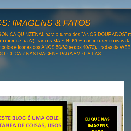
: IMAGENS & FATOS
RÔNICA QUINZENAL para a turma dos "ANOS DOURADOS" rel
bém (porque não?), para os MAIS NOVOS conhecerem coisas da
olos e ícones dos ANOS 50/60 (e dos 40/70), tiradas da WEB 
SADO. CLICAR NAS IMAGENS PARA AMPLIÁ-LAS