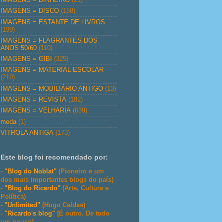
IMAGENS = DISCO
(158)
IMAGENS = ESTANTE DE LIVROS
(199)
IMAGENS = FLAGRANTES DOS
ANOS 50/60
(110)
IMAGENS = GIBI
(325)
IMAGENS = MATERIAL ESCOLAR
(210)
IMAGENS = MOBILIÁRIO ANTIGO
(13)
IMAGENS = REVISTA
(182)
IMAGENS = VELHARIA
(639)
moda
(1)
VITROLA ANTIGA
(173)
Este blog foi recomendado por:
-
"Blog do Noblat"
(Pioneiro e um
dos mais importantes blogs do país)
-
"Blog do Ricardo"
(Arte, Cultura e
Política)
-
"Unlimited"
(Hugo Caldas)
-
"Ricardo's blog"
(É outro. De tudo
um pouco)