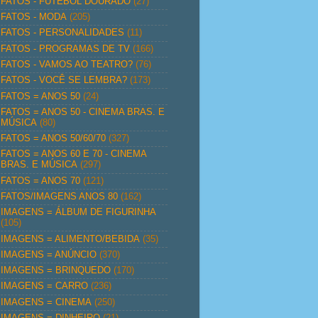
FATOS - FUTEBOL DOURADO
(27)
FATOS - MODA
(205)
FATOS - PERSONALIDADES
(11)
FATOS - PROGRAMAS DE TV
(166)
FATOS - VAMOS AO TEATRO?
(76)
FATOS - VOCÊ SE LEMBRA?
(173)
FATOS = ANOS 50
(24)
FATOS = ANOS 50 - CINEMA BRAS. E
MÚSICA
(80)
FATOS = ANOS 50/60/70
(327)
FATOS = ANOS 60 E 70 - CINEMA
BRAS. E MÚSICA
(297)
FATOS = ANOS 70
(121)
FATOS/IMAGENS ANOS 80
(162)
IMAGENS = ÁLBUM DE FIGURINHA
(105)
IMAGENS = ALIMENTO/BEBIDA
(35)
IMAGENS = ANÚNCIO
(370)
IMAGENS = BRINQUEDO
(170)
IMAGENS = CARRO
(236)
IMAGENS = CINEMA
(250)
IMAGENS = DINHEIRO
(21)