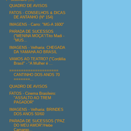
QUADRO DE AVISOS
FATOS - CONSELHOS & DICAS
DE ANTANHO (Nº 154)
IMAGENS - Carro: "MG-A 1600"
PARADA DE SUCESSOS
("MENINA MOÇA"/Tito Madi -
"MUS...
IMAGENS - Velharia: CHEGADA
DA YAMAHA AO BRASIL
VAMOS AO TEATRO? ("Cordélia
Brasil" - "A Mulher é ...
=====================
CANTINHO DOS ANOS 70
=======...
QUADRO DE AVISOS
FATOS - Cinema Brasileiro:
"ASSALTO AO TREM
PAGADOR"
IMAGENS - Velharia: BRINDES
DOS ANOS 50/60
PARADA DE SUCESSOS ("PAZ
DO MEU AMOR"/Hebe
Camargo...