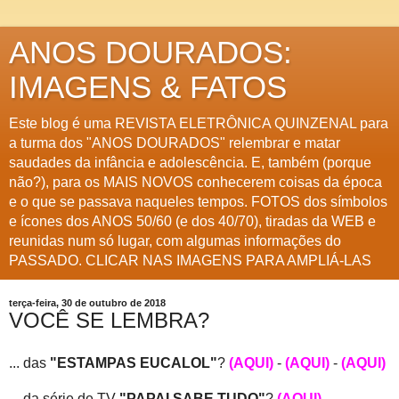
ANOS DOURADOS:
IMAGENS & FATOS
Este blog é uma REVISTA ELETRÔNICA QUINZENAL para
a turma dos "ANOS DOURADOS" relembrar e matar
saudades da infância e adolescência. E, também (porque
não?), para os MAIS NOVOS conhecerem coisas da época
e o que se passava naqueles tempos. FOTOS dos símbolos
e ícones dos ANOS 50/60 (e dos 40/70), tiradas da WEB e
reunidas num só lugar, com algumas informações do
PASSADO. CLICAR NAS IMAGENS PARA AMPLIÁ-LAS
terça-feira, 30 de outubro de 2018
VOCÊ SE LEMBRA?
... das
"ESTAMPAS EUCALOL"
?
(AQUI)
-
(AQUI)
-
(AQUI)
... da série de TV
"PAPAI SABE TUDO"
?
(AQUI)