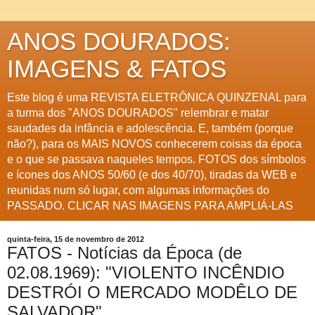
ANOS DOURADOS:
IMAGENS & FATOS
Este blog é uma REVISTA ELETRÔNICA QUINZENAL para
a turma dos "ANOS DOURADOS" relembrar e matar
saudades da infância e adolescência. E, também (porque
não?), para os MAIS NOVOS conhecerem coisas da época
e o que se passava naqueles tempos. FOTOS dos símbolos
e ícones dos ANOS 50/60 (e dos 40/70), tiradas da WEB e
reunidas num só lugar, com algumas informações do
PASSADO. CLICAR NAS IMAGENS PARA AMPLIÁ-LAS
quinta-feira, 15 de novembro de 2012
FATOS - Notícias da Época (de
02.08.1969): "VIOLENTO INCÊNDIO
DESTRÓI O MERCADO MODÊLO DE
SALVADOR"