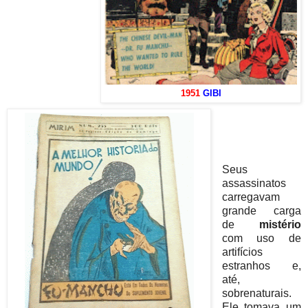
1951
GIBI
Seus
assassinatos
carregavam
grande carga
de
mistério
com uso de
artifícios
estranhos e,
até,
sobrenaturais.
Ele tomava um