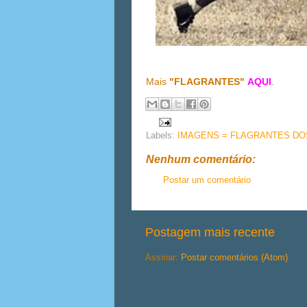
Mais
"FLAGRANTES"
AQUI
.
Labels:
IMAGENS = FLAGRANTES DOS
Nenhum comentário:
Postar um comentário
Postagem mais recente
Assinar:
Postar comentários (Atom)