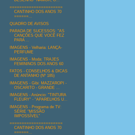
======================
CANTINHO DOS ANOS 70
======...
QUADRO DE AVISOS
PARADA DE SUCESSOS: "AS
CANÇÕES QUE VOCÊ FEZ
PARA ...
IMAGENS - Velharia: LANÇA-
PERFUME
IMAGENS - Moda: TRAJES
FEMININOS DOS ANOS 60
FATOS - CONSELHOS & DICAS
DE ANTANHO (Nº 185)
IMAGENS - Gibi: MAZZAROPI -
OSCARITO - GRANDE ...
IMAGENS - Anúncio: "TINTURA
FLEURY" - "APARELHOS U...
IMAGENS - Programa de TV:
SÉRIE "MISSÃO
IMPOSSÍVEL"
======================
CANTINHO DOS ANOS 70
======...