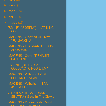
►
junho
(18)
►
maio
(18)
►
abril
(20)
▼
março
(19)
"SMILE" ("SORRIA") - NAT KING
COLE
IMAGENS - Cinema/Gibi/Livro:
"FU MANCHU"
IMAGENS - FLAGRANTES DOS
ANOS 50/60
IMAGENS - Carro: "RENAULT
DAUPHINE"
ESTANTE DE LIVROS:
COLEÇÃO "CINCO E UM"
IMAGENS - Velharia: TREM
ELÉTRICO "ATMA"
IMAGENS - Velharia: ... ERA
ASSIM EM ...
VITROLA ANTIGA: FRANK
SINATRA ("Send In The Clow...
IMAGENS - Programa de TV/Gibi:
DESENHO "NAMOR, O...