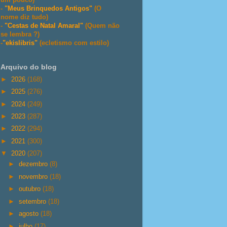
-
"Meus Brinquedos Antigos"
(O
nome diz tudo)
-
"Cestas de Natal Amaral"
(Quem não
se lembra ?)
-
"ekislibris"
(ecletismo com estilo)
Arquivo do blog
►
2026
(168)
►
2025
(276)
►
2024
(249)
►
2023
(287)
►
2022
(294)
►
2021
(300)
▼
2020
(207)
►
dezembro
(8)
►
novembro
(18)
►
outubro
(18)
►
setembro
(18)
►
agosto
(18)
►
julho
(17)