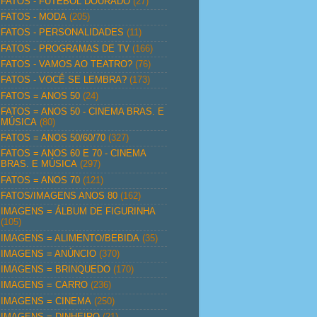
FATOS - FUTEBOL DOURADO
(27)
FATOS - MODA
(205)
FATOS - PERSONALIDADES
(11)
FATOS - PROGRAMAS DE TV
(166)
FATOS - VAMOS AO TEATRO?
(76)
FATOS - VOCÊ SE LEMBRA?
(173)
FATOS = ANOS 50
(24)
FATOS = ANOS 50 - CINEMA BRAS. E
MÚSICA
(80)
FATOS = ANOS 50/60/70
(327)
FATOS = ANOS 60 E 70 - CINEMA
BRAS. E MÚSICA
(297)
FATOS = ANOS 70
(121)
FATOS/IMAGENS ANOS 80
(162)
IMAGENS = ÁLBUM DE FIGURINHA
(105)
IMAGENS = ALIMENTO/BEBIDA
(35)
IMAGENS = ANÚNCIO
(370)
IMAGENS = BRINQUEDO
(170)
IMAGENS = CARRO
(236)
IMAGENS = CINEMA
(250)
IMAGENS = DINHEIRO
(21)