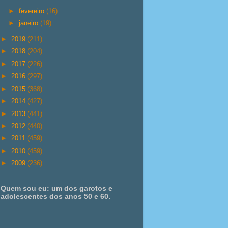
►
fevereiro
(16)
►
janeiro
(19)
►
2019
(211)
►
2018
(204)
►
2017
(226)
►
2016
(297)
►
2015
(368)
►
2014
(427)
►
2013
(441)
►
2012
(440)
►
2011
(459)
►
2010
(459)
►
2009
(236)
Quem sou eu: um dos garotos e
adolescentes dos anos 50 e 60.