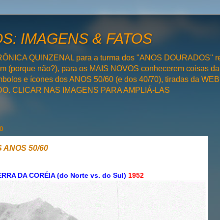
: IMAGENS & FATOS
RÔNICA QUINZENAL para a turma dos "ANOS DOURADOS" rel
bém (porque não?), para os MAIS NOVOS conhecerem coisas da
olos e ícones dos ANOS 50/60 (e dos 40/70), tiradas da WEB 
SADO. CLICAR NAS IMAGENS PARA AMPLIÁ-LAS
0
 ANOS 50/60
RA DA CORÉIA (do Norte vs. do Sul)
1952