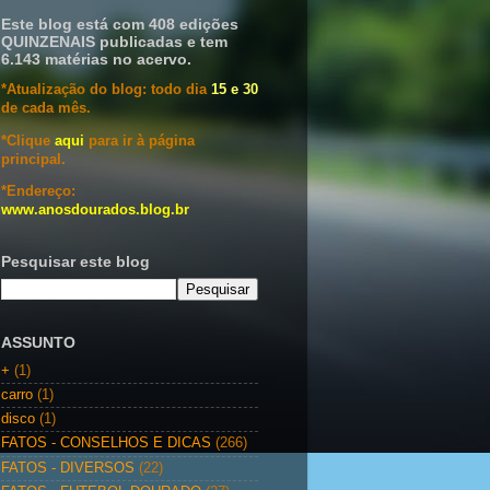
Este blog está com 408 edições
QUINZENAIS publicadas e tem
6.143 matérias no acervo.
*Atualização do blog: todo dia
15 e 30
de cada mês.
*Clique
aqui
para ir à página
principal.
*Endereço:
www.anosdourados.blog.br
Pesquisar este blog
ASSUNTO
+
(1)
carro
(1)
disco
(1)
FATOS - CONSELHOS E DICAS
(266)
FATOS - DIVERSOS
(22)