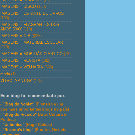
IMAGENS = DISCO
(158)
IMAGENS = ESTANTE DE LIVROS
(199)
IMAGENS = FLAGRANTES DOS
ANOS 50/60
(110)
IMAGENS = GIBI
(325)
IMAGENS = MATERIAL ESCOLAR
(210)
IMAGENS = MOBILIÁRIO ANTIGO
(13)
IMAGENS = REVISTA
(182)
IMAGENS = VELHARIA
(639)
moda
(1)
VITROLA ANTIGA
(173)
Este blog foi recomendado por:
-
"Blog do Noblat"
(Pioneiro e um
dos mais importantes blogs do país)
-
"Blog do Ricardo"
(Arte, Cultura e
Política)
-
"Unlimited"
(Hugo Caldas)
-
"Ricardo's blog"
(É outro. De tudo
um pouco)