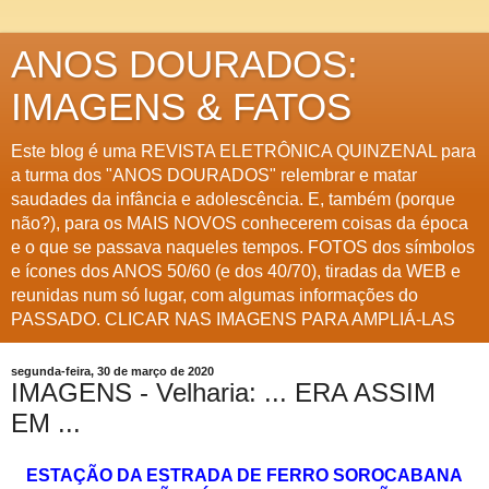
ANOS DOURADOS:
IMAGENS & FATOS
Este blog é uma REVISTA ELETRÔNICA QUINZENAL para
a turma dos "ANOS DOURADOS" relembrar e matar
saudades da infância e adolescência. E, também (porque
não?), para os MAIS NOVOS conhecerem coisas da época
e o que se passava naqueles tempos. FOTOS dos símbolos
e ícones dos ANOS 50/60 (e dos 40/70), tiradas da WEB e
reunidas num só lugar, com algumas informações do
PASSADO. CLICAR NAS IMAGENS PARA AMPLIÁ-LAS
segunda-feira, 30 de março de 2020
IMAGENS - Velharia: ... ERA ASSIM
EM ...
ESTAÇÃO DA ESTRADA DE FERRO SOROCABANA