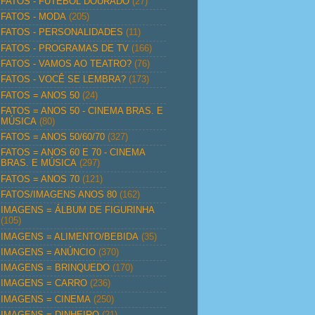
FATOS - FUTEBOL DOURADO
(27)
FATOS - MODA
(205)
FATOS - PERSONALIDADES
(11)
FATOS - PROGRAMAS DE TV
(166)
FATOS - VAMOS AO TEATRO?
(76)
FATOS - VOCÊ SE LEMBRA?
(173)
FATOS = ANOS 50
(24)
FATOS = ANOS 50 - CINEMA BRAS. E
MÚSICA
(80)
FATOS = ANOS 50/60/70
(327)
FATOS = ANOS 60 E 70 - CINEMA
BRAS. E MÚSICA
(297)
FATOS = ANOS 70
(121)
FATOS/IMAGENS ANOS 80
(162)
IMAGENS = ÁLBUM DE FIGURINHA
(105)
IMAGENS = ALIMENTO/BEBIDA
(35)
IMAGENS = ANÚNCIO
(370)
IMAGENS = BRINQUEDO
(170)
IMAGENS = CARRO
(236)
IMAGENS = CINEMA
(250)
IMAGENS = DINHEIRO
(21)