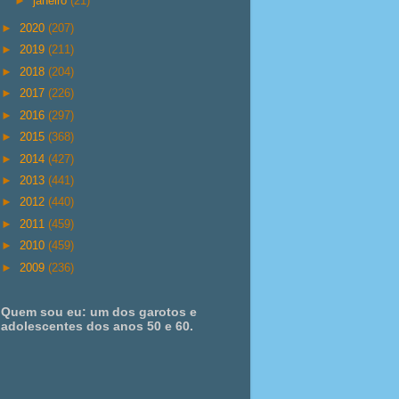
►
janeiro
(21)
►
2020
(207)
►
2019
(211)
►
2018
(204)
►
2017
(226)
►
2016
(297)
►
2015
(368)
►
2014
(427)
►
2013
(441)
►
2012
(440)
►
2011
(459)
►
2010
(459)
►
2009
(236)
Quem sou eu: um dos garotos e
adolescentes dos anos 50 e 60.