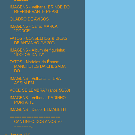
IMAGENS - Velharia: BRINDE DO
REFRIGERANTE PEPSI-...
QUADRO DE AVISOS
IMAGENS - Carro: MARCA
"DODGE"
FATOS - CONSELHOS & DICAS
DE ANTANHO (Nº 200)
IMAGENS - Álbum de figurinha:
"ÍDOLOS DA TV"
FATOS - Notícias da Época:
MANCHETES DA CHEGADA
DO...
IMAGENS - Velharia: ... ERA
ASSIM EM ...
VOCÊ SE LEMBRA? (anos 50/60)
IMAGENS - Velharia: RADINHO
PORTÁTIL
IMAGENS - Disco: ELIZABETH
=====================
CANTINHO DOS ANOS 70
=======...