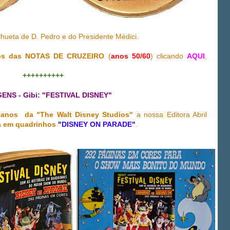
lhueta de D. Pedro e do Presidente Médici.
pos das NOTAS DE CRUZEIRO
(
anos 50/60
) clicando
AQUI
,
++++++++++
ENS - Gibi: "FESTIVAL DISNEY"
 anos da "The Walt Disney Studios"
a nossa Editora Abril
ta em quadrinhos
"DISNEY ON PARADE"
.