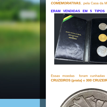
COMEMORATIVAS
, pela Casa da 
ERAM VENDIDAS EM 5 TIPOS 
Essas moedas foram cunhad
CRUZEIROS (prata)
e
300 CRUZEIR