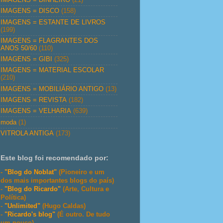
IMAGENS = DISCO
(158)
IMAGENS = ESTANTE DE LIVROS
(199)
IMAGENS = FLAGRANTES DOS
ANOS 50/60
(110)
IMAGENS = GIBI
(325)
IMAGENS = MATERIAL ESCOLAR
(210)
IMAGENS = MOBILIÁRIO ANTIGO
(13)
IMAGENS = REVISTA
(182)
IMAGENS = VELHARIA
(639)
moda
(1)
VITROLA ANTIGA
(173)
Este blog foi recomendado por:
-
"Blog do Noblat"
(Pioneiro e um
dos mais importantes blogs do país)
-
"Blog do Ricardo"
(Arte, Cultura e
Política)
-
"Unlimited"
(Hugo Caldas)
-
"Ricardo's blog"
(É outro. De tudo
um pouco)