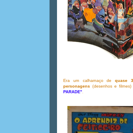
Era um calhamaço de
quase 
personagens
(desenhos e filmes)
PARADE"
.