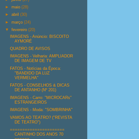
►
maio
(28)
►
abril
(30)
►
março
(24)
▼
fevereiro
(20)
IMAGENS - Anúncio: BISCOITO
AYMORÉ
QUADRO DE AVISOS
IMAGENS - Velharia: AMPLIADOR
DE IMAGEM DE TV
FATOS - Notícias da Época:
"BANDIDO DA LUZ
VERMELHA"
FATOS - CONSELHOS & DICAS
DE ANTANHO (Nº 201)
IMAGENS - Carro: "MICROCARs"
ESTRANGEIROS
IMAGENS - Moda: "SOMBRINHA"
VAMOS AO TEATRO? ("REVISTA
DE TEATRO")
======================
CANTINHO DOS ANOS 70
======...