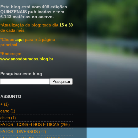
Este blog está com 408 edições
QUINZENAIS publicadas e tem
6.143 matérias no acervo.
*Atualização do blog: todo dia
15 e 30
de cada mês.
*Clique
aqui
para ir à página
principal.
*Endereço:
www.anosdourados.blog.br
Pesquisar este blog
ASSUNTO
+
(1)
carro
(1)
disco
(1)
FATOS - CONSELHOS E DICAS
(266)
FATOS - DIVERSOS
(22)