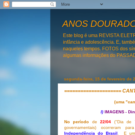
ANOS DOURADOS
Este blog é uma REVISTA ELET
infância e adolescência. E, tam
naqueles tempos. FOTOS dos símb
algumas informações do PAS
segunda-feira, 15 de fevereiro de 
===================== CAN
(uma "can
I)
IMAGENS - Di
No período
de
22/04
("Dia de T
governamentais) ocorreram para
Independência do Brasil
. E um 