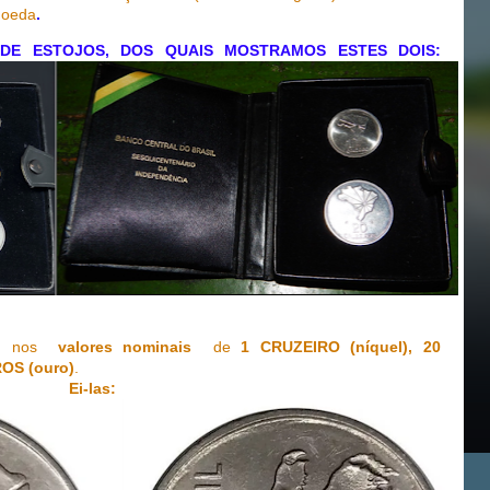
Moeda
.
DE ESTOJOS, DOS QUAIS MOSTRAMOS ESTES DOIS:
as nos
valores nominais
de
1 CRUZEIRO (níquel), 20
OS (ouro)
.
Ei-las: