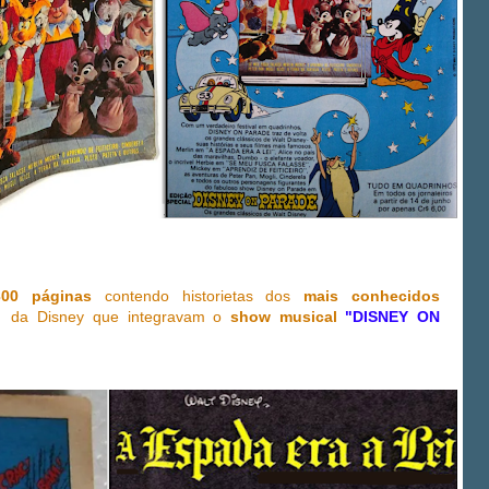
300 páginas
contendo historietas dos
mais conhecidos
 da Disney que integravam o
show musical
"DISNEY ON