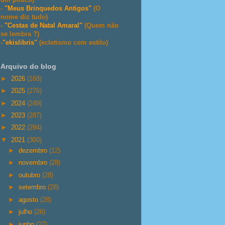
-
"Meus Brinquedos Antigos"
(O
nome diz tudo)
-
"Cestas de Natal Amaral"
(Quem não
se lembra ?)
-
"ekislibris"
(ecletismo com estilo)
Arquivo do blog
►
2026
(168)
►
2025
(276)
►
2024
(249)
►
2023
(287)
►
2022
(294)
▼
2021
(300)
►
dezembro
(12)
►
novembro
(28)
►
outubro
(28)
►
setembro
(28)
►
agosto
(28)
►
julho
(26)
►
junho
(27)