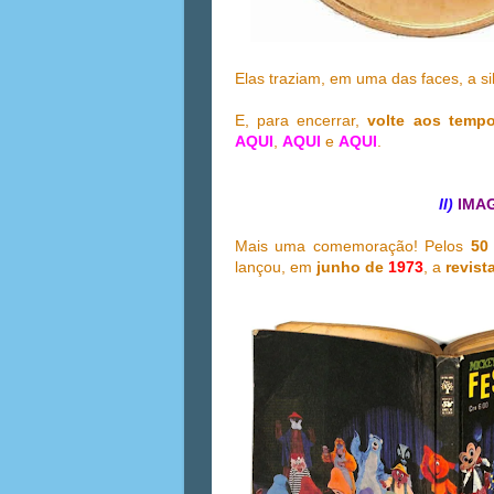
Elas traziam, em uma das faces, a si
E, para encerrar,
volte aos tem
AQUI
,
AQUI
e
AQUI
.
II)
IMAG
Mais uma comemoração! Pelos
50
lançou, em
junho de
1973
, a
revis