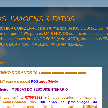
: IMAGENS & FATOS
RÔNICA QUINZENAL para a turma dos "ANOS DOURADOS" rel
bém (porque não?), para os MAIS NOVOS conhecerem coisas da
olos e ícones dos ANOS 50/60 (e dos 40/70), tiradas da WEB 
SADO. CLICAR NAS IMAGENS PARA AMPLIÁ-LAS
2021
TINHO DOS ANOS 70 ======================
ja" para o pessoal
PÓS
anos 50/60
)
nheiro: MOEDAS DO SESQUICENTENÁRIO
iradentes")
a 07/09/1972
inúmeros eventos (na maioria,
comemoração dos
150 anos da proclamação da
deles foi o lançamento (em 31 de agosto) de
MOEDAS