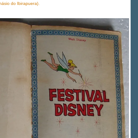
násio do Ibirapuera).