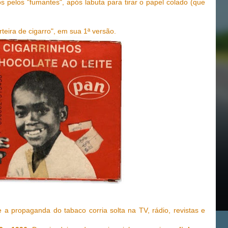
s pelos "fumantes", após labuta para tirar o papel colado (que
rteira de cigarro", em sua 1ª versão.
 a propaganda do tabaco corria solta na TV, rádio, revistas e