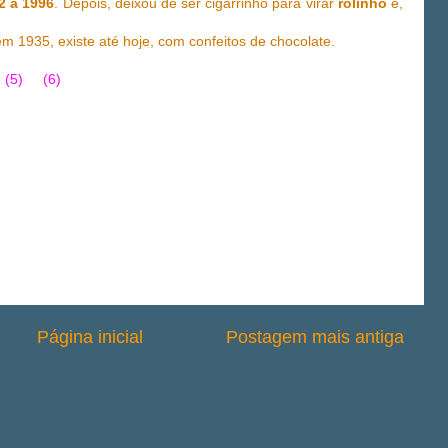
2 a 1996
. Depois, deixou de ser cigarrinho para virar
rolinho
e,
 1935, existe até hoje, com confeitos de chocolate.
(5)
(6)
Página inicial
Postagem mais antiga