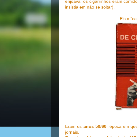
enjoava, os cigarrinhos eram comido
insistia em não se soltar).
Eis a "ca
Eram os
anos 50/60
, época em que
jornais.