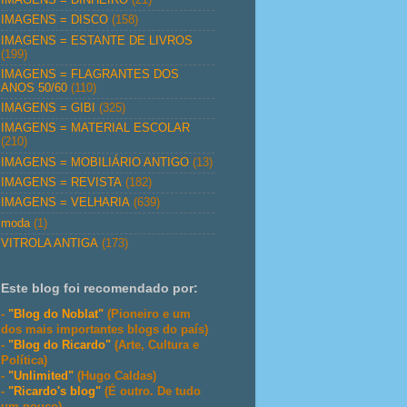
IMAGENS = DISCO
(158)
IMAGENS = ESTANTE DE LIVROS
(199)
IMAGENS = FLAGRANTES DOS
ANOS 50/60
(110)
IMAGENS = GIBI
(325)
IMAGENS = MATERIAL ESCOLAR
(210)
IMAGENS = MOBILIÁRIO ANTIGO
(13)
IMAGENS = REVISTA
(182)
IMAGENS = VELHARIA
(639)
moda
(1)
VITROLA ANTIGA
(173)
Este blog foi recomendado por:
-
"Blog do Noblat"
(Pioneiro e um
dos mais importantes blogs do país)
-
"Blog do Ricardo"
(Arte, Cultura e
Política)
-
"Unlimited"
(Hugo Caldas)
-
"Ricardo's blog"
(É outro. De tudo
um pouco)