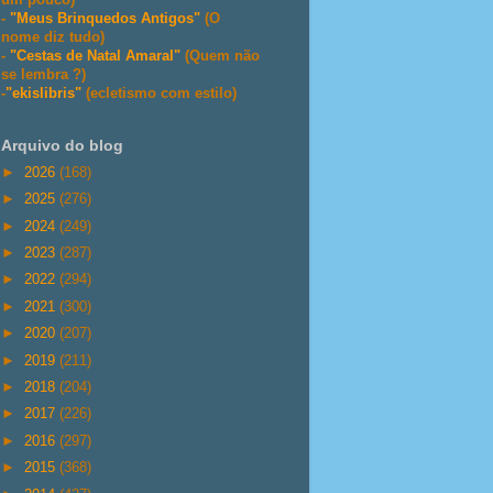
-
"Meus Brinquedos Antigos"
(O
nome diz tudo)
-
"Cestas de Natal Amaral"
(Quem não
se lembra ?)
-
"ekislibris"
(ecletismo com estilo)
Arquivo do blog
►
2026
(168)
►
2025
(276)
►
2024
(249)
►
2023
(287)
►
2022
(294)
►
2021
(300)
►
2020
(207)
►
2019
(211)
►
2018
(204)
►
2017
(226)
►
2016
(297)
►
2015
(368)