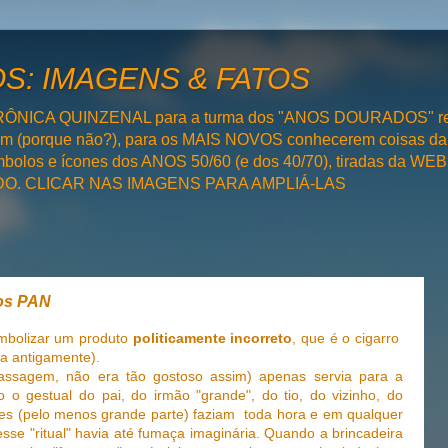
: IMAGENS & FATOS
RÔNICA QUINZENAL para a turma dos "ANOS DOURADOS" rel
bém (porque não?), para os MAIS NOVOS conhecerem coisas da
olos e ícones dos ANOS 50/60 (e dos 40/70), tiradas da WEB 
SADO. CLICAR NAS IMAGENS PARA AMPLIÁ-LAS
hos PAN
imbolizar um produto
politicamente incorreto
, que é o cigarro
a antigamente).
passagem, não era tão gostoso assim) apenas servia para a
o o gestual do pai, do irmão "grande", do tio, do vizinho, do
les (pelo menos grande parte) faziam toda hora e em qualquer
esse "ritual" havia até fumaça imaginária. Quando a brincadeira