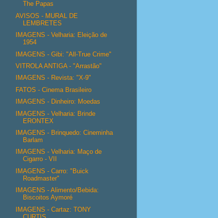
The Papas
AVISOS - MURAL DE
LEMBRETES
IMAGENS - Velharia: Eleição de
1954
IMAGENS - Gibi: "All-True Crime"
VITROLA ANTIGA - "Arrastão"
IMAGENS - Revista: "X-9"
FATOS - Cinema Brasileiro
IMAGENS - Dinheiro: Moedas
IMAGENS - Velharia: Brinde
ERONTEX
IMAGENS - Brinquedo: Cineminha
Barlam
IMAGENS - Velharia: Maço de
Cigarro - VII
IMAGENS - Carro: "Buick
Roadmaster"
IMAGENS - Alimento/Bebida:
Biscoitos Aymoré
IMAGENS - Cartaz: TONY
CURTIS