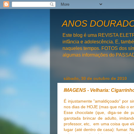
ANOS DOURADOS
Este blog é uma REVISTA ELET
infância e adolescência. E, tam
naqueles tempos. FOTOS dos símb
algumas informações do PAS
sábado, 30 de outubro de 2010
IMAGENS - Velharia: Cigarrin
É injustamente "amaldiçoado" por s
nos dias de HOJE (mas que não o er
Esse chocolate (que, diga-se de 
garotada brincar de adulto, imitand
professor, etc, em uma coisa que e
lugar (até dentro de casa): fumar. N