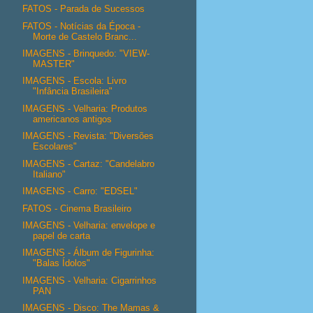
FATOS - Parada de Sucessos
FATOS - Notícias da Época -
Morte de Castelo Branc...
IMAGENS - Brinquedo: "VIEW-
MASTER"
IMAGENS - Escola: Livro
"Infância Brasileira"
IMAGENS - Velharia: Produtos
americanos antigos
IMAGENS - Revista: "Diversões
Escolares"
IMAGENS - Cartaz: "Candelabro
Italiano"
IMAGENS - Carro: "EDSEL"
FATOS - Cinema Brasileiro
IMAGENS - Velharia: envelope e
papel de carta
IMAGENS - Álbum de Figurinha:
"Balas Ídolos"
IMAGENS - Velharia: Cigarrinhos
PAN
IMAGENS - Disco: The Mamas &