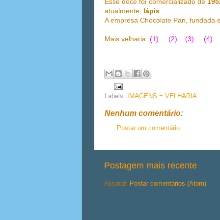
Esse doce foi comercializado de
195
atualmente,
lápis
.
A empresa Chocolate Pan, fundada em
Mais velharia:
(1)
(2)
(3
)
(4)
Labels:
IMAGENS = VELHARIA
Nenhum comentário:
Postar um comentário
Postagem mais recente
Assinar:
Postar comentários (Atom)