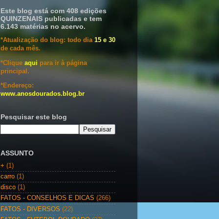
Este blog está com 408 edições
QUINZENAIS publicadas e tem
6.143 matérias no acervo.
*Atualização do blog: todo dia
15 e 30
de cada mês.
*Clique
aqui
para ir à página
principal.
*Endereço:
www.anosdourados.blog.br
Pesquisar este blog
ASSUNTO
+
(1)
carro
(1)
disco
(1)
FATOS - CONSELHOS E DICAS
(266)
FATOS - DIVERSOS
(22)