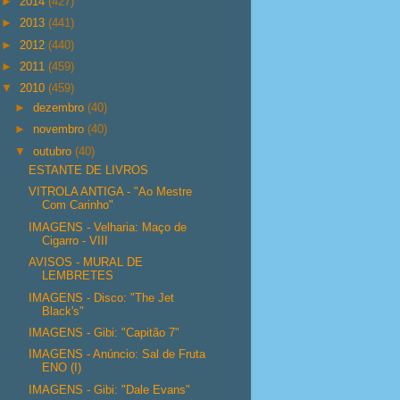
►
2014
(427)
►
2013
(441)
►
2012
(440)
►
2011
(459)
▼
2010
(459)
►
dezembro
(40)
►
novembro
(40)
▼
outubro
(40)
ESTANTE DE LIVROS
VITROLA ANTIGA - "Ao Mestre
Com Carinho"
IMAGENS - Velharia: Maço de
Cigarro - VIII
AVISOS - MURAL DE
LEMBRETES
IMAGENS - Disco: "The Jet
Black's"
IMAGENS - Gibi: "Capitão 7"
IMAGENS - Anúncio: Sal de Fruta
ENO (I)
IMAGENS - Gibi: "Dale Evans"