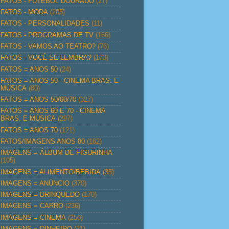
FATOS - FUTEBOL DOURADO
(27)
FATOS - MODA
(205)
FATOS - PERSONALIDADES
(11)
FATOS - PROGRAMAS DE TV
(166)
FATOS - VAMOS AO TEATRO?
(76)
FATOS - VOCÊ SE LEMBRA?
(173)
FATOS = ANOS 50
(24)
FATOS = ANOS 50 - CINEMA BRAS. E
MÚSICA
(80)
FATOS = ANOS 50/60/70
(327)
FATOS = ANOS 60 E 70 - CINEMA
BRAS. E MÚSICA
(297)
FATOS = ANOS 70
(121)
FATOS/IMAGENS ANOS 80
(162)
IMAGENS = ÁLBUM DE FIGURINHA
(105)
IMAGENS = ALIMENTO/BEBIDA
(35)
IMAGENS = ANÚNCIO
(370)
IMAGENS = BRINQUEDO
(170)
IMAGENS = CARRO
(236)
IMAGENS = CINEMA
(250)
IMAGENS = DINHEIRO
(21)